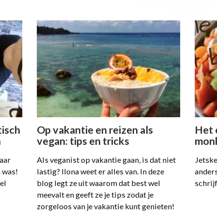
tisch
Op vakantie en reizen als
Het 
h
vegan: tips en tricks
mon
aar
Als veganist op vakantie gaan, is dat niet
Jetske
 was!
lastig? Ilona weet er alles van. In deze
anders
el
blog legt ze uit waarom dat best wel
schrij
meevalt en geeft ze je tips zodat je
zorgeloos van je vakantie kunt genieten!