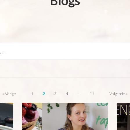
Blogs
« Vorige
1
2
3
4
…
11
Volgende »