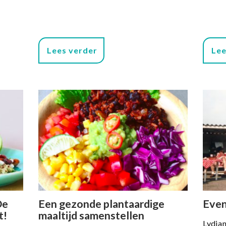
Lees verder
Lee
De
Een gezonde plantaardige
Even
t!
maaltijd samenstellen
Lydian