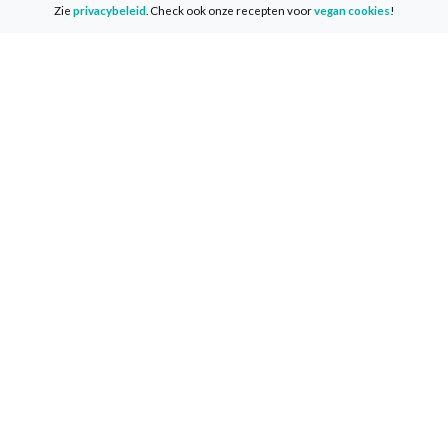
Zie
privacybeleid
. Check ook onze recepten voor
vegan cookies
!
Over de VeganChallenge
Veelgestelde vragen
Contact
Info
Media & Pers
Privacy & Disclaimer
Cookies
Volg ons
Facebook
Instagram
LinkedIn