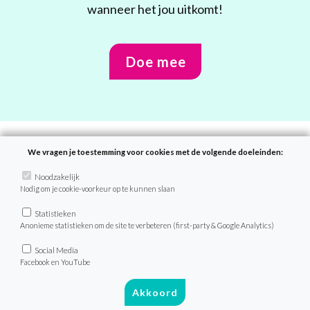
wanneer het jou uitkomt!
Doe mee
We vragen je toestemming voor cookies met de volgende doeleinden:
Recepten
Noodzakelijk
Nodig om je cookie-voorkeur op te kunnen slaan
Zoek recept
Statistieken
Menu van de dag
Anonieme statistieken om de site te verbeteren (first-party & Google Analytics)
Weekmenu’s
Social Media
Facebook en YouTube
Akkoord
VeganChallenge