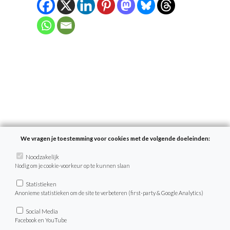
We vragen je toestemming voor cookies met de volgende doeleinden:
Ga jij de uitdaging aan?
Noodzakelijk
Nodig om je cookie-voorkeur op te kunnen slaan
Statistieken
Doe ook mee met 1 maand plantaardig
Anonieme statistieken om de site te verbeteren (first-party & Google Analytics)
eten! Als deelnemer van de
Social Media
VeganChallenge ontvang je dagelijks
Facebook en YouTube