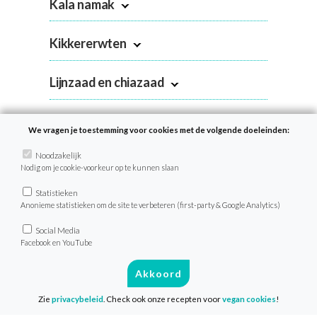
Kala namak
Kikkererwten
Lijnzaad en chiazaad
Liquid smoke / rookzout
We vragen je toestemming voor cookies met de volgende doeleinden:
Noodzakelijk
Miso
Nodig om je cookie-voorkeur op te kunnen slaan
Statistieken
Plantaardige melk, room en yoghurt
Anonieme statistieken om de site te verbeteren (first-party & Google Analytics)
Social Media
Seitan
Facebook en YouTube
Akkoord
Soja
Zie
privacybeleid
. Check ook onze recepten voor
vegan cookies
!
Tahin