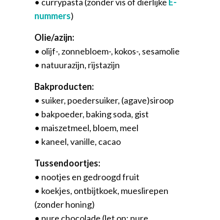
• currypasta (zonder vis of dierlijke
E-
nummers
)
Olie/azijn:
• olijf-, zonnebloem-, kokos-, sesamolie
• natuurazijn, rijstazijn
Bakproducten:
• suiker, poedersuiker, (agave)siroop
• bakpoeder, baking soda, gist
• maiszetmeel, bloem, meel
• kaneel, vanille, cacao
Tussendoortjes:
• nootjes en gedroogd fruit
• koekjes, ontbijtkoek, mueslirepen
(zonder honing)
• pure chocolade (let op: pure