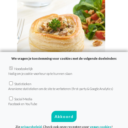
We vragen je toestemming voor cookies met de volgende doeleinden:
Noodzakelijk
Nodig om je cookie-voorkeur op te kunnen slaan
Statistieken
Kerst
Anonieme statistieken om de site te verbeteren (first-party & Google Analytics)
Social Media
Facebook en YouTube
Vrede begint op je bord. Op zoek naar
de lekkerste plantaardige
Akkoord
kerstrecepten? Wij hebben ze voor je!
Zie
privacybeleid
. Check ook onze recepten voor
vegan cookies
!