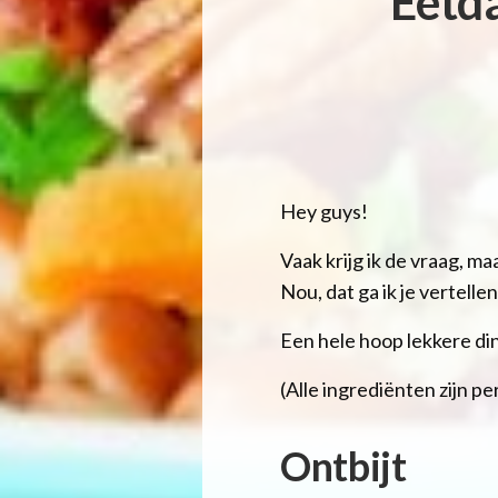
Eetd
Hey guys!
Vaak krijg ik de vraag, maa
Nou, dat ga ik je vertellen
Een hele hoop lekkere di
(Alle ingrediënten zijn 
Ontbijt