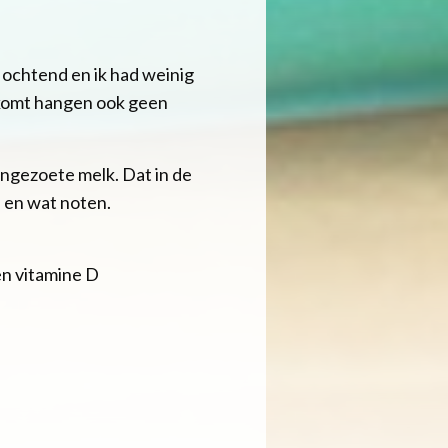
s ochtend en ik had weinig
t komt hangen ook geen
ongezoete melk. Dat in de
d en wat noten.
een vitamine D