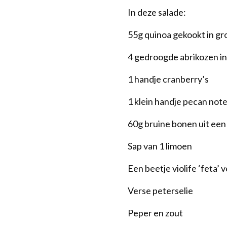
In deze salade:
55g quinoa gekookt in gr
4 gedroogde abrikozen i
1 handje cranberry’s
1 klein handje pecan not
60g bruine bonen uit een 
Sap van 1 limoen
Een beetje violife ‘feta’ 
Verse peterselie
Peper en zout