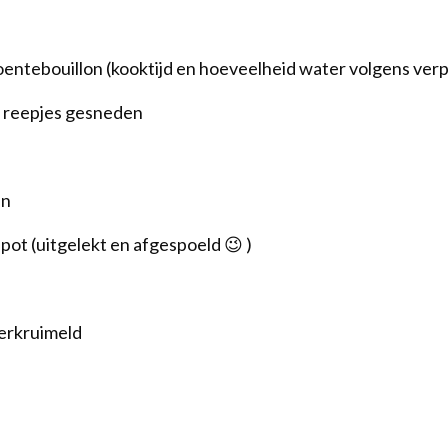
oentebouillon (kooktijd en hoeveelheid water volgens ver
n reepjes gesneden
en
pot (uitgelekt en afgespoeld 😉 )
verkruimeld