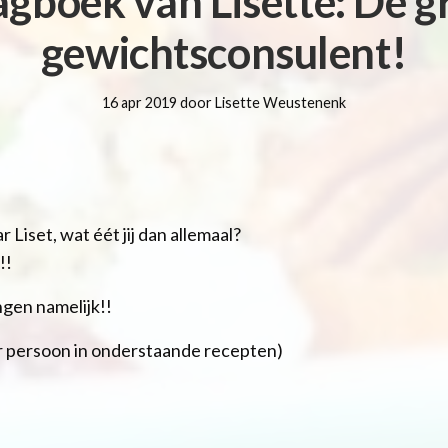
agboek van Lisette: De g
gewichtsconsulent!
16 apr 2019 door Lisette Weustenenk
r Liset, wat éét jij dan allemaal?
!!
ngen namelijk!!
per persoon in onderstaande recepten)