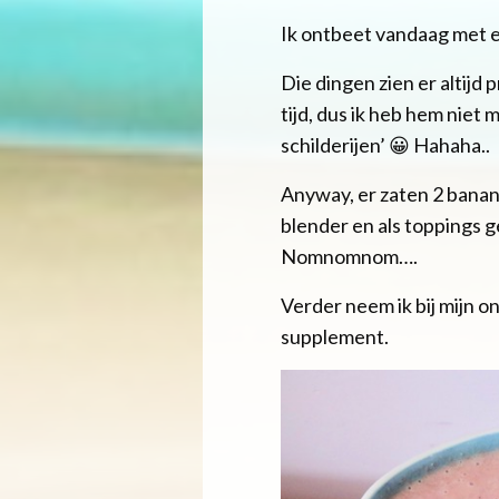
Ik ontbeet vandaag met 
Die dingen zien er altijd
tijd, dus ik heb hem niet
schilderijen’ 😀 Hahaha..
Anyway, er zaten 2 banane
blender en als toppings g
Nomnomnom….
Verder neem ik bij mijn o
supplement.