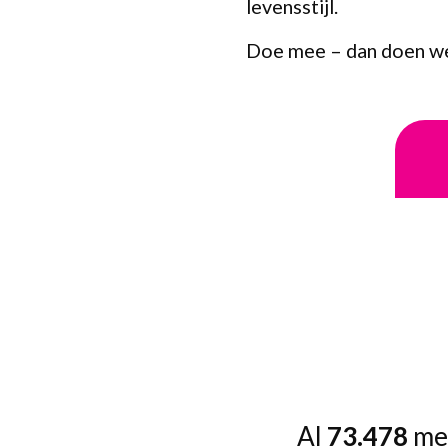
levensstijl.
Doe mee – dan doen w
Al
73.478
men