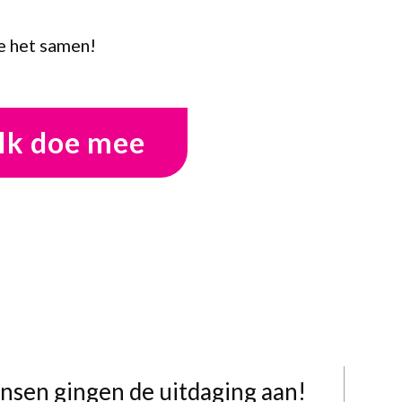
e het samen!
Ik doe mee
sen gingen de uitdaging aan!