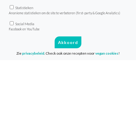
heerlijke recepten, tips en
achtergrondinformatie zo in je mailbox.
Statistieken
Anonieme statistieken om de site te verbeteren (first-party & Google Analytics)
Deelname is geheel gratis en je start
Social Media
Facebook en YouTube
wanneer het jou uitkomt!
Akkoord
Doe mee
Zie
privacybeleid
. Check ook onze recepten voor
vegan cookies
!
Recepten
Zoek recept
Menu van de dag
Weekmenu’s