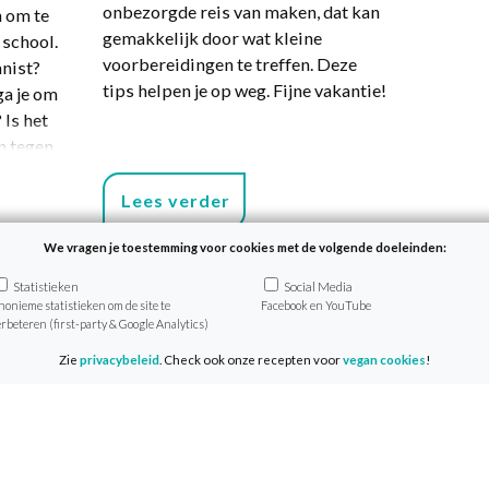
onbezorgde reis van maken, dat kan
 om te
gemakkelijk door wat kleine
 school.
voorbereidingen te treffen. Deze
anist?
tips helpen je op weg. Fijne vakantie!
ga je om
 Is het
n tegen
even je
es kunt
Lees verder
We vragen je toestemming voor cookies met de volgende doeleinden:
Statistieken
Social Media
nonieme statistieken om de site te
Facebook en YouTube
erbeteren (first-party & Google Analytics)
Zie
privacybeleid
. Check ook onze recepten voor
vegan cookies
!
Ga jij de uitdaging aan?