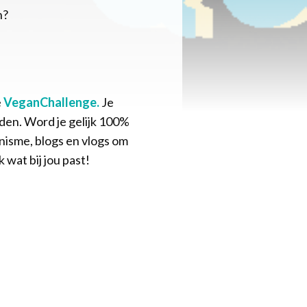
n?
e
VeganChallenge.
Je
rden. Word je gelijk 100%
anisme, blogs en vlogs om
 wat bij jou past!