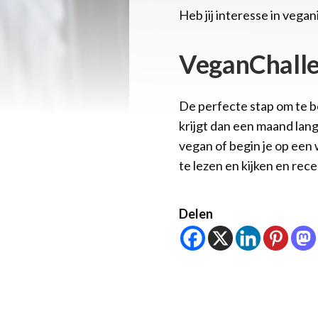
Heb jij interesse in vega
VeganChall
De perfecte stap om te b
krijgt dan een maand lang
vegan of begin je op een 
te lezen en kijken en rece
Delen