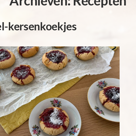
Archieven:
Recepten
l-kersenkoekjes