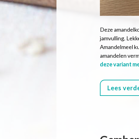
Deze amandelkoe
jamvulling. Lekke
Amandelmeel kun
amandelen verma
deze variant m
Lees verd