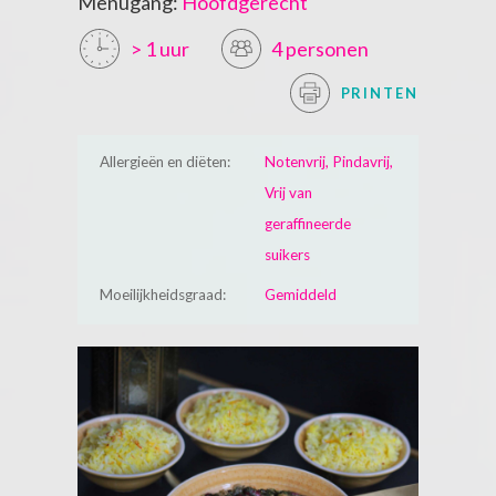
Menugang:
Hoofdgerecht
> 1 uur
4 personen
PRINTEN
Allergieën en diëten:
Notenvrij, Pindavrij,
Vrij van
geraffineerde
suikers
Moeilijkheidsgraad:
Gemiddeld