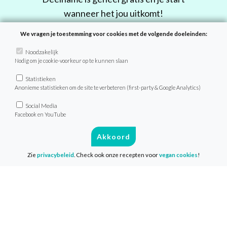
wanneer het jou uitkomt!
We vragen je toestemming voor cookies met de volgende doeleinden:
Doe mee
Noodzakelijk
Nodig om je cookie-voorkeur op te kunnen slaan
Statistieken
Anonieme statistieken om de site te verbeteren (first-party & Google Analytics)
Social Media
Facebook en YouTube
Recepten
Akkoord
Zie
privacybeleid
. Check ook onze recepten voor
vegan cookies
!
Zoek recept
Menu van de dag
Weekmenu’s
VeganChallenge