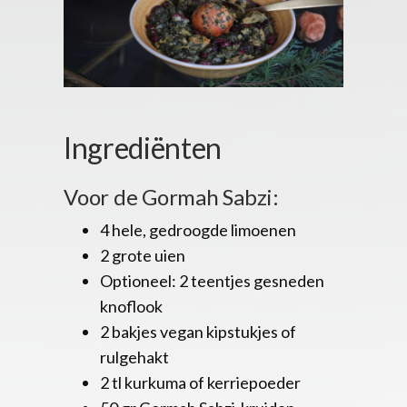
Ingrediënten
Voor de Gormah Sabzi:
4 hele, gedroogde limoenen
2 grote uien
Optioneel: 2 teentjes gesneden
knoflook
2 bakjes vegan kipstukjes of
rulgehakt
2 tl kurkuma of kerriepoeder