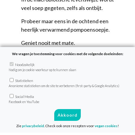
veel soep gegeten, zelfs als ontbijt.
Probeer maar eens in de ochtend een
heerlijk verwarmend pompoensoepje.
Geniet nooit met mate.
We vragen je toestemming voor cookies met de volgende doeleinden:
Liefs Marjan
Noodzakelijk
Nodig om je cookie-voorkeur op te kunnen slaan
Delen
Statistieken
Anonieme statistieken om de site te verbeteren (first-party & Google Analytics)
Social Media
Facebook en YouTube
Akkoord
Zie
privacybeleid
. Check ook onze recepten voor
vegan cookies
!