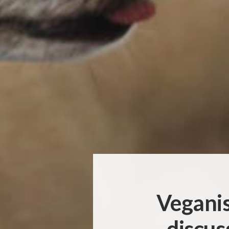
Veganis
discuss