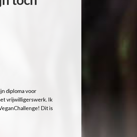
ijn diploma voor
 vrijwilligerswerk. Ik
 VeganChallenge! Dit is