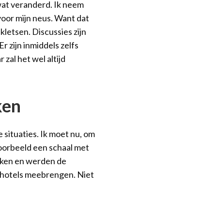
 wat veranderd. Ik neem
voor mijn neus. Want dat
kletsen. Discussies zijn
r zijn inmiddels zelfs
 zal het wel altijd
ken
situaties. Ik moet nu, om
voorbeeld een schaal met
keken en werden de
 schotels meebrengen. Niet