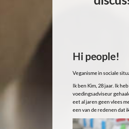
Hi people!
Veganisme in sociale situ
Ik ben Kim, 28 jaar. Ik h
voedingsadviseur gehaald
eet al jaren geen vlees m
een van de redenen dat ik