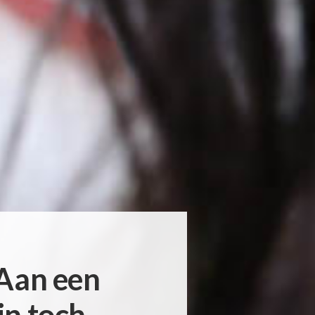
“Aan een
ijn toch