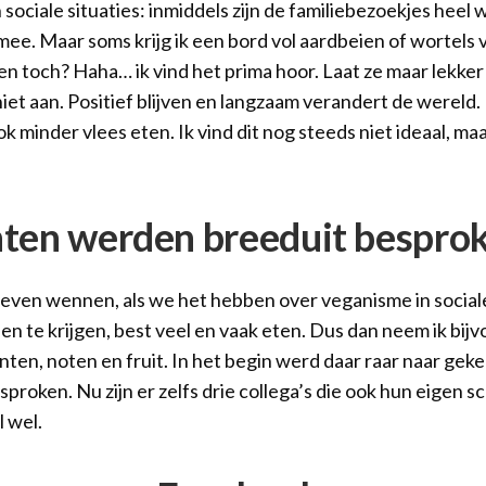
sociale situaties: inmiddels zijn de familiebezoekjes heel
ee. Maar soms krijg ik een bord vol aardbeien of wortels 
ten toch? Haha… ik vind het prima hoor. Laat ze maar lekker 
niet aan. Positief blijven en langzaam verandert de wereld. E
ok minder vlees eten. Ik vind dit nog steeds niet ideaal, maar
nten werden breeduit bespro
even wennen, als we het hebben over veganisme in sociale 
en te krijgen, best veel en vaak eten. Dus dan neem ik bij
ten, noten en fruit. In het begin werd daar raar naar ge
proken. Nu zijn er zelfs drie collega’s die ook hun eigen
l wel.