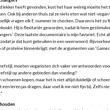
changers’
d lekker heeft gevonden, kost het haar weinig moeite het te
en. Ook bij anderen thuis zal ze niets eten wat niet-vegan 
oeilijk vragen elk E-nummer te checken. Daarom is het zo fij
ekookt. Hij is flexitariër geworden, nadat ik hem gestimule
gers’. Deze laatste documentaire is mijn favoriet. Echt all
, zodat je dat kunt gebruiken in een weerwoord. Bijvoorbeel
 of proteïne binnenkrijgt; met de argumenten van ‘Gamec
leefstijl, moeten veganisten zich vaker verantwoorden vo
leefstijl op andere gebieden dan voeding?
n schoenen kopen, maar het is niet altijd duidelijk of schoe
een leren jas dragen, daar voel ik me niet fijn bij. Zelfs nie
.”
n houden