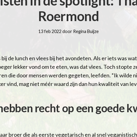
sten in de spotlight: Tha
Roermond
13 feb 2022 door Regina Buijze
es bij de lunch en vlees bij het avondeten. Als er iets was w
ger lekker vond om te eten, was dat vlees. Toch stopte z
eren die door mensen werden gegeten, leefden. “Ik wilde n
kker vind, mag niet méér waard zijn dan hun kwaliteit van le
 hebben recht op een goede kw
aar broer die als eerste vegetarisch en al snel veganistisch 