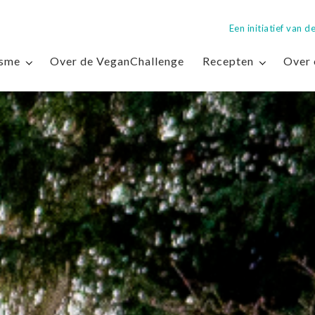
Een initiatief van
isme
Over de VeganChallenge
Recepten
Over 