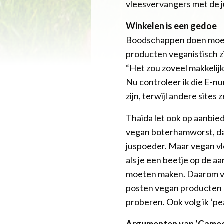
vleesvervangers met de ju
Winkelen is een gedoe
Boodschappen doen moeder
producten veganistisch zi
“Het zou zoveel makkelijk
Nu controleer ik die E-n
zijn, terwijl andere sites z
Thaida let ook op aanbie
vegan boterhamworst, dat
juspoeder. Maar vegan v
als je een beetje op de a
moeten maken. Daarom vol
posten vegan producten di
proberen. Ook volg ik ‘pe