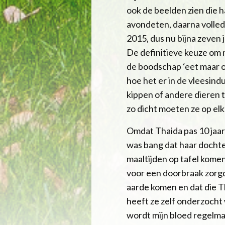
ook de beelden zien die h
avondeten, daarna volled
2015, dus nu bijna zeven 
De definitieve keuze om 
de boodschap ‘eet maar om
hoe het er in de vleesind
kippen of andere dieren te
zo dicht moeten ze op elka
Omdat Thaida pas 10 jaar 
was bang dat haar dochte
maaltijden op tafel kome
voor een doorbraak zorgde.
aarde komen en dat die T
heeft ze zelf onderzocht 
wordt mijn bloed regelmati