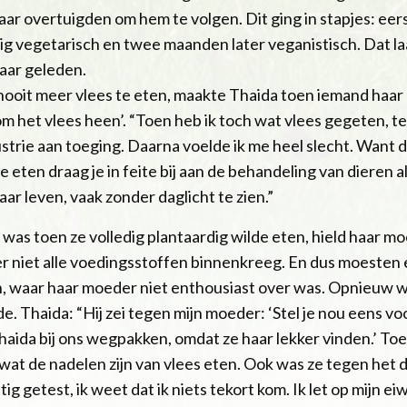
aar overtuigden om hem te volgen. Dit ging in stapjes: eer
ig vegetarisch en twee maanden later veganistisch. Dat la
jaar geleden.
nooit meer vlees te eten, maakte Thaida toen iemand haar 
 het vlees heen’. “Toen heb ik toch wat vlees gegeten, ter
ustrie aan toeging. Daarna voelde ik me heel slecht. Want 
 eten draag je in feite bij aan de behandeling van dieren als
ar leven, vaak zonder daglicht te zien.”
was toen ze volledig plantaardig wilde eten, hield haar mo
r niet alle voedingsstoffen binnenkreeg. En dus moesten 
n, waar haar moeder niet enthousiast over was. Opnieuw w
 Thaida: “Hij zei tegen mijn moeder: ‘Stel je nou eens voor
haida bij ons wegpakken, omdat ze haar lekker vinden.’ T
wat de nadelen zijn van vlees eten. Ook was ze tegen het 
g getest, ik weet dat ik niets tekort kom. Ik let op mijn ei