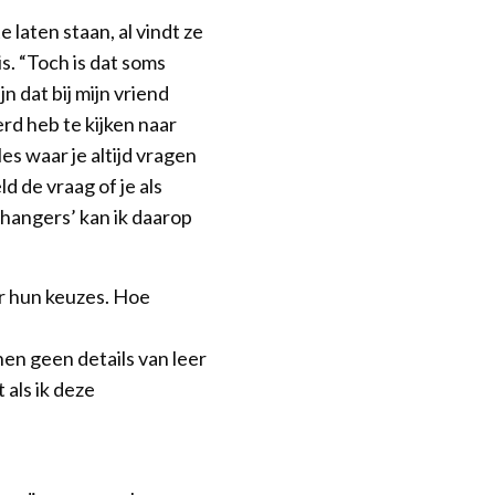
 laten staan, al vindt ze
is. “Toch is dat soms
n dat bij mijn vriend
erd heb te kijken naar
es waar je altijd vragen
d de vraag of je als
hangers’ kan ik daarop
or hun keuzes. Hoe
nen geen details van leer
t als ik deze