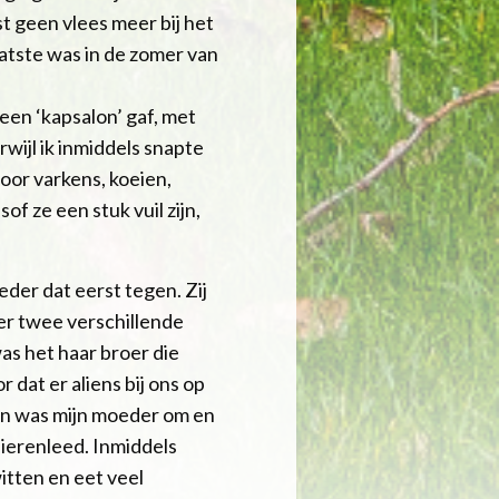
st geen vlees meer bij het
atste was in de zomer van
een ‘kapsalon’ gaf, met
wijl ik inmiddels snapte
door varkens, koeien,
of ze een stuk vuil zijn,
eder dat eerst tegen. Zij
er twee verschillende
as het haar broer die
 dat er aliens bij ons op
oen was mijn moeder om en
dierenleed. Inmiddels
witten en eet veel