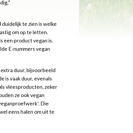
dig.”
uidelijk te zien is welke
astig om op te letten.
ls een product vegan is.
aalde E-nummers vegan
extra duur, bijvoorbeeld
e is vaak duur, evenals
ls vleesproducten, zeker
 zouden ze ook vegan
‘veganproefwerk’. Die
wel eens halen om uit te