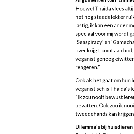
Argumenten van ‘Game
Hoewel Thaida vlees altij
het nog steeds lekker ruik
lastig, ik kan een ander m
speciaal voor mij wordt g
‘Seaspiracy’ en ‘Gamechan
over krijgt, komt aan bod
veganist genoeg eiwitten
reageren.”
Ook als het gaat om hun 
veganistisch is Thaida’s 
“Ik zou nooit bewust lere
bevatten. Ook zou ik nooit 
tweedehands kan krijgen
Dilemma’s bij huisdiere