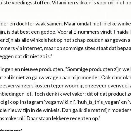
iste voedingsstoffen. Vitaminen slikken is voor mij niet no
 en dochter vaak samen. Maar omdat niet in elke winkel d
jn, is dat best een gedoe. Vooral E-nummers vindt Thaida l
er zijn als alle winkels het op het schap zouden aangeven a
ummers via internet, maar op sommige sites staat dat bep
eggen dat dit niet zo is.”
dingen en nieuwe producten. “Sommige producten zijn wel 
 zal ik niet zo gauw vragen aan mijn moeder. Ook chocolad
leesvervangers kosten tegenwoordig ongeveer evenveel a
anbiedingen let. Toch denk ik wel vaker: dit of dat product
g ik op Instagram ‘veganwiki.nl’, ‘huh_is_this_vegan’ en 
e nieuw zijn in de winkels. Dan ga ik die met mijn moeder 
asmaker.nl’. Daar staan lekkere recepten op.”