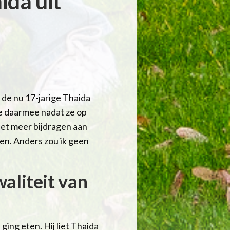
ida uit
at de nu 17-jarige Thaida
e daarmee nadat ze op
iet meer bijdragen aan
ven. Anders zou ik geen
aliteit van
ging eten. Hij liet Thaida