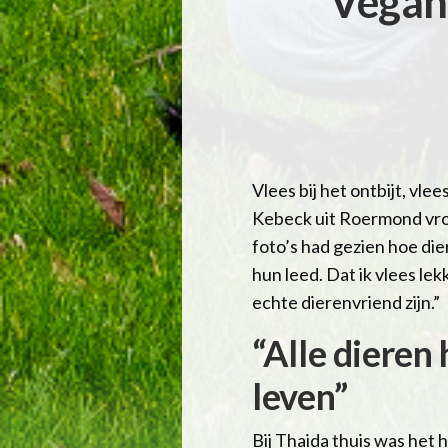
Vegani
Vlees bij het ontbijt, vle
Kebeck uit Roermond vroe
foto’s had gezien hoe di
hun leed. Dat ik vlees le
echte dierenvriend zijn.”
“Alle dieren
leven”
Bij Thaida thuis was het h