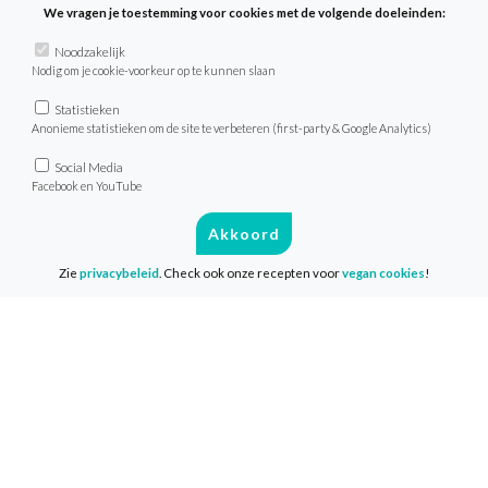
We vragen je toestemming voor cookies met de volgende doeleinden:
https://www.rijksoverheid.nl/documenten/jaarv
Noodzakelijk
nvwa-zo-doende-2016
Nodig om je cookie-voorkeur op te kunnen slaan
Statistieken
https://orip.nih.gov/comparative-
Anonieme statistieken om de site te verbeteren (first-party & Google Analytics)
medicine/programs/vertebrate-
Social Media
models#chimpanzee
Facebook en YouTube
https://www.ncbi.nlm.nih.gov/pmc/articles/P
Akkoord
Zie
privacybeleid
. Check ook onze recepten voor
vegan cookies
!
https://www.ncbi.nlm.nih.gov/pmc/articles/P
https://www.ad.nl/binnenland/het-is-
hier-geen-slachthuis~aa883ba4/
https://www.rathenau.nl/nl/kennis-