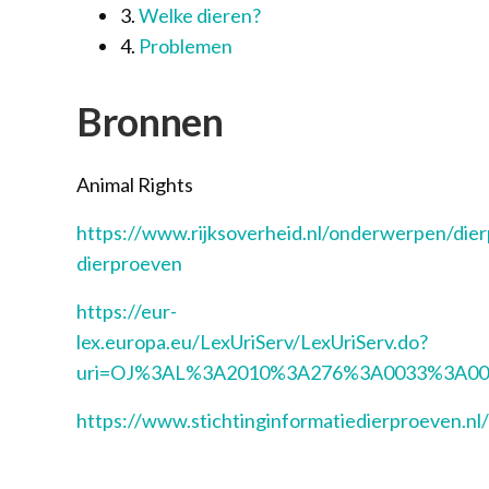
3.
Welke dieren?
4.
Problemen
Bronnen
Animal Rights
https://www.rijksoverheid.nl/onderwerpen/dier
dierproeven
https://eur-
lex.europa.eu/LexUriServ/LexUriServ.do?
uri=OJ%3AL%3A2010%3A276%3A0033%3A0
https://www.stichtinginformatiedierproeven.nl/