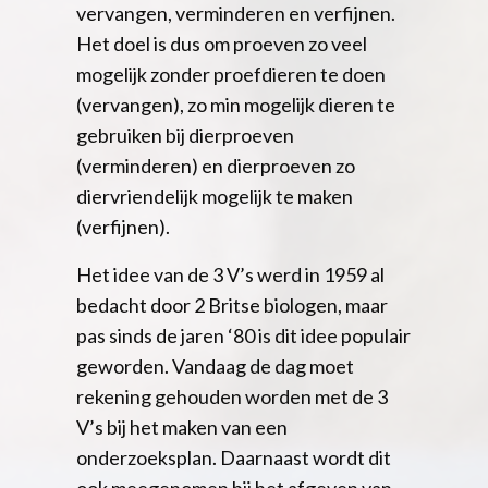
vervangen, verminderen en verfijnen.
Het doel is dus om proeven zo veel
mogelijk zonder proefdieren te doen
(vervangen), zo min mogelijk dieren te
gebruiken bij dierproeven
(verminderen) en dierproeven zo
diervriendelijk mogelijk te maken
(verfijnen).
Het idee van de 3 V’s werd in 1959 al
bedacht door 2 Britse biologen, maar
pas sinds de jaren ‘80 is dit idee populair
geworden. Vandaag de dag moet
rekening gehouden worden met de 3
V’s bij het maken van een
onderzoeksplan. Daarnaast wordt dit
ook meegenomen bij het afgeven van