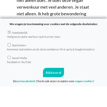
niet alleen doet. Je doet deze vegan
verwenkuur met veel anderen. Je staat
niet alleen. Ik heb grote bewondering
en waardering voor het team van de
We vragen je toestemming voor cookies met de volgende doeleinden:
VeganChallenge die dit mogelijk maken.
Ik wens je een enerverende en
Noodzakelijk
Nodig om je cookie-voorkeur op te kunnen slaan
smakelijke periode toe – de opstap naar
Statistieken
een plantaardige en dus
Anonieme statistieken om de site te verbeteren (first-party & Google Analytics)
diervriendelijke levenswijze. Niet
Social Media
vergeten om gelijk lid te worden van de
Facebook en YouTube
NVV waar je nog meer verwend wordt
Akkoord
met vegan culinaria. Door lid te worden
help je mee om de plantaardige
Zie
privacybeleid
. Check ook onze recepten voor
vegan cookies
!
levenswijze verder te promoten in de
samenleving.
Namasté,