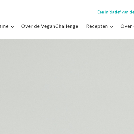
Een initiatief van
isme
Over de VeganChallenge
Recepten
Over 