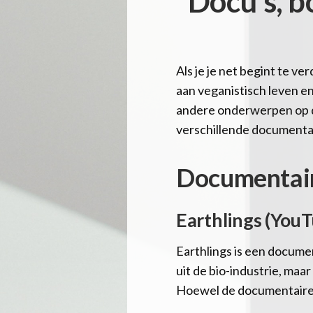
Docu’s, b
Als je je net begint te ve
aan veganistisch leven en
andere onderwerpen op 
verschillende documentai
Documentai
Earthlings (You
Earthlings is een documen
uit de bio-industrie, ma
Hoewel de documentaire v