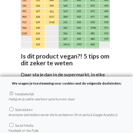
Is dit product vegan?! 5 tips om
dit zeker te weten
Daar sta je dan in de supermarkt, in elke
hand een pot pindakaas. Maar zijn ze nou
We vragen je toestemming voor cookies met de volgende doeleinden:
veganistisch of niet? Met deze 5 tips ben je
Noodzakelijk
er zo achter en sta je nooit meer lang te
Nodig om je cookie-voorkeur op te kunnen slaan
twijfelen. Dit maakt het boodschappen
doen een stuk simpeler.
Statistieken
Anonieme statistieken om de site te verbeteren (first-party & Google Analytics)
Social Media
Facebook en YouTube