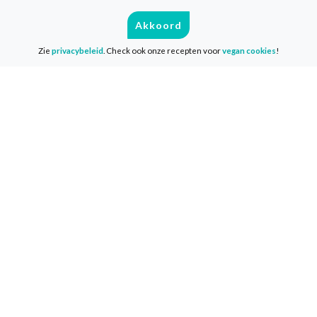
Lees verder
Akkoord
Zie
privacybeleid
. Check ook onze recepten voor
vegan cookies
!
De beste apps voor jouw vegan
lifestyle
Als beginnende vegan kunnen sommige
dingen lastig zijn. Een handige app kan je
vegan leefwijze al een stuk makkelijker