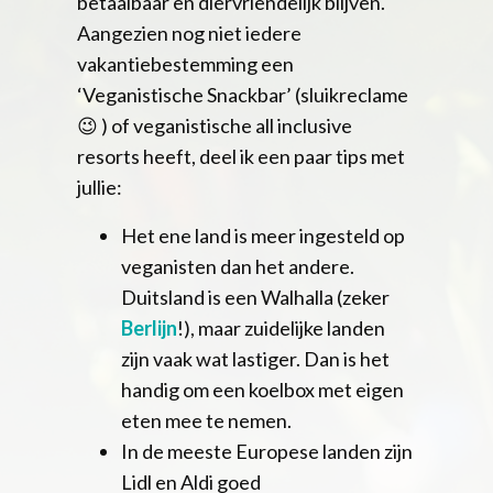
betaalbaar en diervriendelijk blijven.
Aangezien nog niet iedere
vakantiebestemming een
‘Veganistische Snackbar’ (sluikreclame
😉 ) of veganistische all inclusive
resorts heeft, deel ik een paar tips met
jullie:
Het ene land is meer ingesteld op
veganisten dan het andere.
Duitsland is een Walhalla (zeker
Berlijn
!), maar zuidelijke landen
zijn vaak wat lastiger. Dan is het
handig om een koelbox met eigen
eten mee te nemen.
In de meeste Europese landen zijn
Lidl en Aldi goed