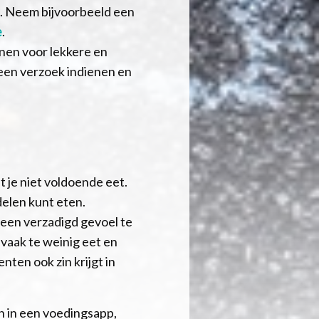
n. Neem bijvoorbeeld een
e
.
nnen voor lekkere en
een verzoek indienen en
t je niet voldoende eet.
delen kunt eten.
 een verzadigd gevoel te
 vaak te weinig eet en
ten ook zin krijgt in
n in een voedingsapp,