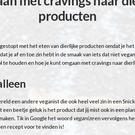
n met cravings naar die
producten
t gestopt met het eten van dierlijke producten omdat je het
 je af en toe zin hebt in de smaak van iets dat niet vegan is.
l te houden en hoe je kunt omgaan met cravings naar dierl
alleen
ereld een andere veganist die ook heel veel zin in een Snic
 een beetje geluk is het product dat jij mist ook in een pla
e maken. Tik in Google het woord
veganize
en vervolgens het
een recept voor te vinden is!