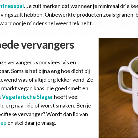
itnesspal
. Je zult merken dat wanneer je minimaal drie k
cravings zult hebben. Onbewerkte producten zoals granen, 
waardoor je minder snel weer trek hebt.
oede vervangers
oze vervangers voor vlees, vis en
ar. Soms is het bijna eng hoe dicht bij
gewend was of altijd erg lekker vond. Zo
upermarkt vegan kaas, die goed smelt en
e
Vegetarische Slager
heeft veel
d erg naar kip of worst smaken. Ben je
ecifieke vervanger? Wordt dan lid van
oep
en stel daar je vraag.