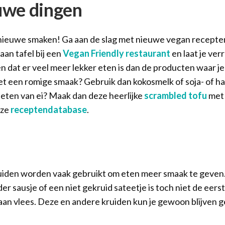
uwe dingen
nieuwe smaken! Ga aan de slag met nieuwe vegan recepten,
aan tafel bij een
Vegan Friendly restaurant
en laat je ver
 dat er veel meer lekker eten is dan de producten waar j
et een romige smaak? Gebruik dan kokosmelk of soja- of 
et eten van ei? Maak dan deze heerlijke
scrambled tofu
met 
nze
receptendatabase
.
uiden worden vaak gebruikt om eten meer smaak te geven.
der sausje of een niet gekruid sateetje is toch niet de eer
aan vlees. Deze en andere kruiden kun je gewoon blijven g