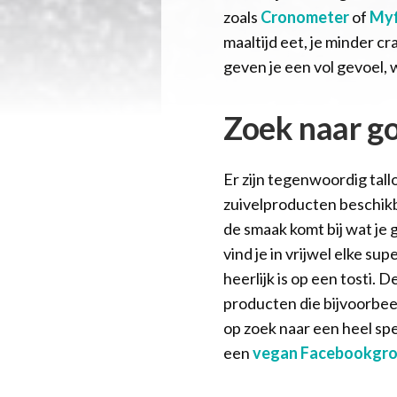
zoals
Cronometer
of
Myf
maaltijd eet, je minder 
geven je een vol gevoel, 
Zoek naar g
Er zijn tegenwoordig tall
zuivelproducten beschikba
de smaak komt bij wat je 
vind je in vrijwel elke s
heerlijk is op een tosti. D
producten die bijvoorbeel
op zoek naar een heel sp
een
vegan Facebookgr