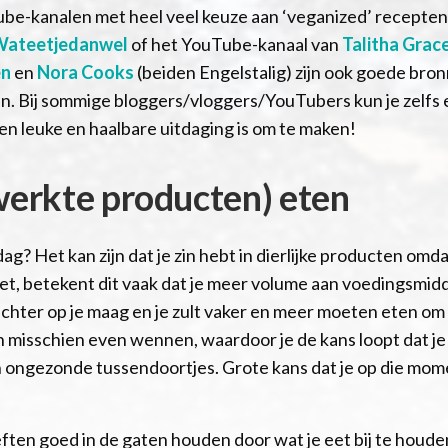
Tube-kanalen met heel veel keuze aan ‘veganized’ recepte
ateetjedanwel
of het YouTube-kanaal van
Talitha Grac
en
en
Nora Cooks
(beiden Engelstalig) zijn ook goede bro
n. Bij sommige bloggers/vloggers/YouTubers kun je zelfs 
en leuke en haalbare uitdaging is om te maken!
erkte producten) eten
ag? Het kan zijn dat je zin hebt in dierlijke producten omda
et, betekent dit vaak dat je meer volume aan voedingsmid
lichter op je maag en je zult vaker en meer moeten eten om
in misschien even wennen, waardoor je de kans loopt dat je
 ongezonde tussendoortjes. Grote kans dat je op die momen
ften goed in de gaten houden door wat je eet bij te houde