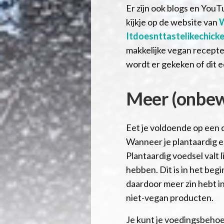
Er zijn ook blogs en You
kijkje op de website van
W
Itdoesnttastelikechick
makkelijke vegan recepte
wordt er gekeken of dit e
Meer (onbew
Eet je voldoende op een d
Wanneer je plantaardig e
Plantaardig voedsel valt 
hebben. Dit is in het beg
daardoor meer zin hebt in
niet-vegan producten.
Je kunt je voedingsbehoe