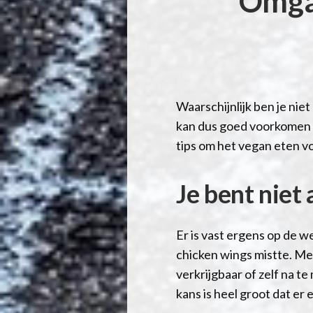
Omgaa
Waarschijnlijk ben je nie
kan dus goed voorkomen dat
tips om het vegan eten vo
Je bent niet 
Er is vast ergens op de w
chicken wings mistte. Met
verkrijgbaar of zelf na t
kans is heel groot dat er 