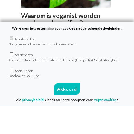
Waarom is veganist worden
goed voor het milieu?
We vragen je toestemming voor cookies met de volgende doeleinden:
Waar veel mensen niet bij stilstaan, is dat
Noodzakelijk
het eten van vlees, zuivel en eieren enorm
Nodig om je cookie-voorkeur op te kunnen slaan
slecht is voor het milieu. De veeteelt is een
van de grootste veroorzakers van
Statistieken
Anonieme statistieken om de site te verbeteren (first-party & Google Analytics)
opwarming van de aarde, water- en
bodemvervuiling en biodiversiteitsverlies.
Social Media
Facebook en YouTube
Maar hoe komt dat eigenlijk?
Akkoord
Lees verder
Zie
privacybeleid
. Check ook onze recepten voor
vegan cookies
!