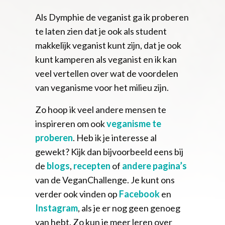
Als Dymphie de veganist ga ik proberen
te laten zien dat je ook als student
makkelijk veganist kunt zijn, dat je ook
kunt kamperen als veganist en ik kan
veel vertellen over wat de voordelen
van veganisme voor het milieu zijn.
Zo hoop ik veel andere mensen te
inspireren om ook
veganisme te
proberen
. Heb ik je interesse al
gewekt? Kijk dan bijvoorbeeld eens bij
de
blogs
,
recepten
of
andere pagina’s
van de VeganChallenge. Je kunt ons
verder ook vinden op
Facebook
en
Instagram
, als je er nog geen genoeg
van hebt. Zo kun je meer leren over