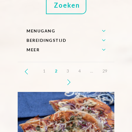
MENUGANG
BEREIDINGSTIJD
MEER
1
2
3
4
…
29