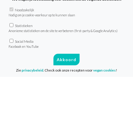
Noodzakelijk
Nodig om je cookie-voorkeur op te kunnen slaan
Statistieken
Anonieme statistieken om de site te verbeteren (first-party & Google Analytics)
Social Media
Facebook en YouTube
Akkoord
Zie
privacybeleid
. Check ook onze recepten voor
vegan cookies
!
Salade van rettich, appel en radijs