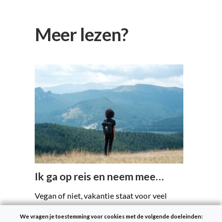
Meer lezen?
Ik ga op reis en neem mee…
Vegan of niet, vakantie staat voor veel
mensen hoog op het verlanglijstje. Er als
We vragen je toestemming voor cookies met de volgende doeleinden:
veganist een onbezorgde reis van maken,