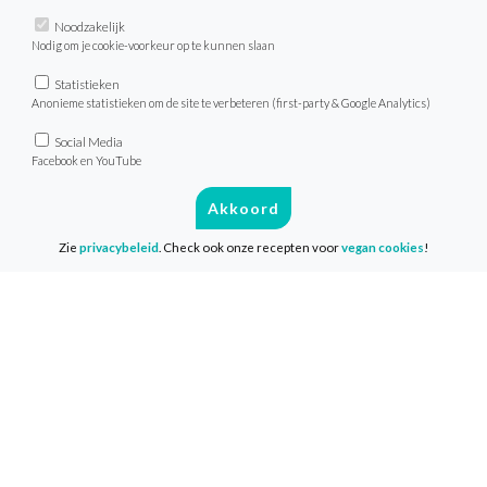
dat kan gemakkelijk door wat kleine
Noodzakelijk
voorbereidingen te treffen. Deze tips
Nodig om je cookie-voorkeur op te kunnen slaan
helpen je op weg. Fijne vakantie!
Statistieken
Anonieme statistieken om de site te verbeteren (first-party & Google Analytics)
Social Media
Facebook en YouTube
Lees verder
Akkoord
Zie
privacybeleid
. Check ook onze recepten voor
vegan cookies
!
Ga jij de uitdaging aan?