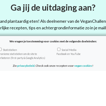
Ga jij de uitdaging aan?
nd plantaardig eten! Als deelnemer van de VeganChalleng
rlijke recepten, tips en achtergrondinformatie zo in je mail
elname is geheel gratis en je start wanneer het jou uitko
We vragen je toestemming voor cookies met de volgende doeleinden:
Statistieken
Social Media
nonieme statistieken om de site te
Facebook en YouTube
Doe mee
erbeteren (first-party & Google Analytics)
Zie
privacybeleid
. Check ook onze recepten voor
vegan cookies
!
anChallenge
Info
ver de VeganChallenge
Media & Pers