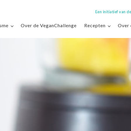
Een initiatief van
isme
Over de VeganChallenge
Recepten
Over 