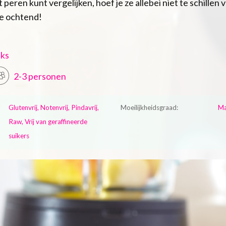
peren kunt vergelijken, hoef je ze allebei niet te schillen
de ochtend!
nks
2-3 personen
Glutenvrij, Notenvrij, Pindavrij,
Moeilijkheidsgraad:
Ma
Raw, Vrij van geraffineerde
suikers