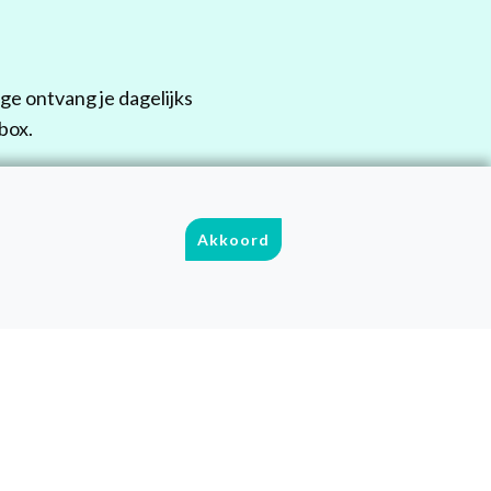
e ontvang je dagelijks
box.
mt!
Akkoord
Volg ons
Facebook