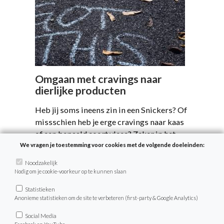
Omgaan met cravings naar
dierlijke producten
Heb jij soms ineens zin in een Snickers? Of
missschien heb je erge cravings naar kaas
of een bepaald soort vlees? Zeker in het
begin zijn cravings naar je favoriete
We vragen je toestemming voor cookies met de volgende doeleinden:
dierlijke producten niet ongewoon. In dit
Noodzakelijk
artikel lees je tips hoe hiermee om te gaan.
Nodig om je cookie-voorkeur op te kunnen slaan
Statistieken
Anonieme statistieken om de site te verbeteren (first-party & Google Analytics)
Social Media
Lees verder