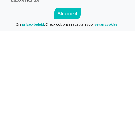
Facebook en YouTube
Akkoord
Zie
privacybeleid
. Check ook onze recepten voor
vegan cookies
!
Ga jij de uitdaging aan?
Doe ook mee met 1 maand plantaardig
eten! Als deelnemer van de
VeganChallenge ontvang je dagelijks
heerlijke recepten, tips en
achtergrondinformatie zo in je mailbox.
Deelname is geheel gratis en je start
wanneer het jou uitkomt!