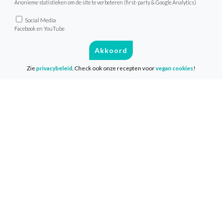
Anonieme statistieken om de site te verbeteren (first-party & Google Analytics)
Social Media
Facebook en YouTube
Akkoord
Zie
privacybeleid
. Check ook onze recepten voor
vegan cookies
!
Eet smakelijk!
Meer inspiratie vind je bij onze
tempeh
recepten
.