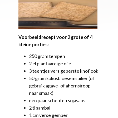
Voorbeeldrecept voor 2 grote of 4
kleine porties:
250 gram tempeh
2 el plantaardige olie
3 teentjes vers geperste knoflook
50 gram kokosbloesemsuiker (of
gebruik agave- of ahornsiroop
naar smaak)
een paar scheuten sojasaus
2 tl sambal
1 cm verse gember