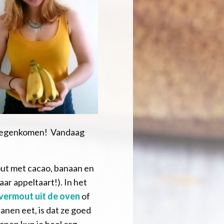
et tegenkomen! Vandaag
mout met cacao, banaan en
ar appeltaart!). In het
vermout uit de oven
of
ananen eet, is dat ze goed
nanen kun je heel erg