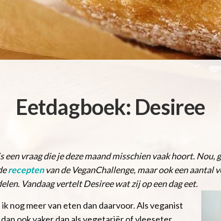
Eetdagboek: Desiree
 is een vraag die je deze maand misschien vaak hoort. Nou,
 de
recepten
van de VeganChallenge, maar ook een aantal ve
elen. Vandaag vertelt Desiree wat zij op een dag eet.
u ik nog meer van eten dan daarvoor. Als veganist
 dan ook vaker dan als vegetariër of vleeseter.