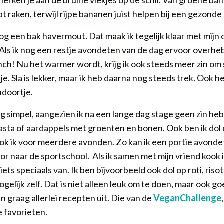
pt raken, terwijl rijpe bananen juist helpen bij een gezonde
nog een bak havermout. Dat maak ik tegelijk klaar met mijn o
Als ik nog een restje avondeten van de dag ervoor overheb,
unch! Nu het warmer wordt, krijg ik ook steeds meer zin o
e. Sla is lekker, maar ik heb daarna nog steeds trek. Ook heb 
ndoortje.
g simpel, aangezien ik na een lange dag stage geen zin heb
 pasta of aardappels met groenten en bonen. Ook ben ik dol o
ook ik voor meerdere avonden. Zo kan ik een portie avon
or naar de sportschool. Als ik samen met mijn vriend kook
ts speciaals van. Ik ben bijvoorbeeld ook dol op roti, risot
ogelijk zelf. Dat is niet alleen leuk om te doen, maar ook 
 graag allerlei recepten uit. Die van de
VeganChallenge
 favorieten.