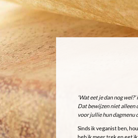
‘Wat eet je dan nog wel?’
Dat bewijzen niet alleen
voor jullie hun dagmenu d
Sinds ik veganist ben, ho
heb ik meer trek en eet ik