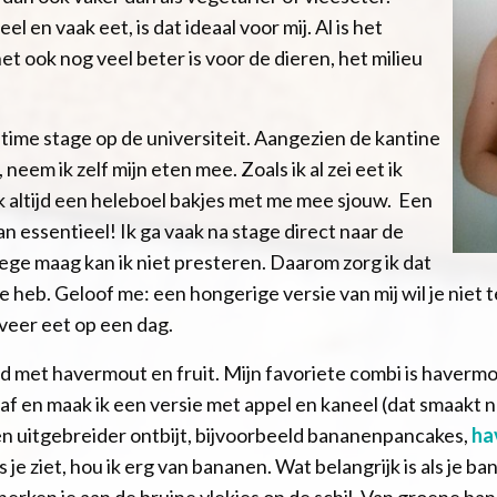
l en vaak eet, is dat ideaal voor mij. Al is het
het ook nog veel beter is voor de dieren, het milieu
ltime stage op de universiteit. Aangezien de kantine
, neem ik zelf mijn eten mee. Zoals ik al zei eet ik
k altijd een heleboel bakjes met me mee sjouw. Een
n essentieel! Ik ga vaak na stage direct naar de
ege maag kan ik niet presteren. Daarom zorg ik dat
 me heb. Geloof me: een hongerige versie van mij wil je ni
geveer eet op een dag.
tijd met havermout en fruit. Mijn favoriete combi is haver
 af en maak ik een versie met appel en kaneel (dat smaakt na
n uitgebreider ontbijt, bijvoorbeeld bananenpancakes,
ha
ls je ziet, hou ik erg van bananen. Wat belangrijk is als je b
n herken je aan de bruine vlekjes op de schil. Van groene ba