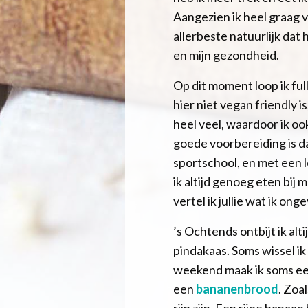
Aangezien ik heel graag vee
allerbeste natuurlijk dat 
en mijn gezondheid.
Op dit moment loop ik ful
hier niet vegan friendly is
heel veel, waardoor ik oo
goede voorbereiding is da
sportschool, en met een l
ik altijd genoeg eten bij
vertel ik jullie wat ik on
’s Ochtends ontbijt ik al
pindakaas. Soms wissel ik
weekend maak ik soms ee
een
bananenbrood
. Zoa
rijp zijn. Een rijpe banaa