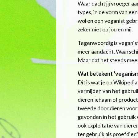
Waar dacht jij vroeger a
types, in de vorm van een
wol en een veganist gebru
zeker niet op jou en mij.
Tegenwoordig is veganist z
meer aandacht. Waarschij
Maar dat het steeds meer i
Wat betekent ‘veganisme
Dit is wat je op Wikipedi
vermijden van het gebruik
dierenlichaam of producten
tweede door dieren voort
gevonden in het gebruik
ook exploitatie van dier
ter gebruik als proefdier.