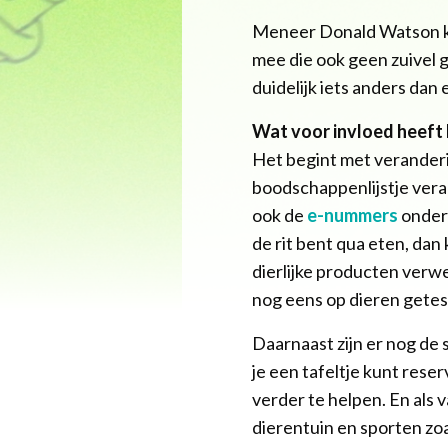
Meneer Donald Watson kwa
mee die ook geen zuivel g
duidelijk iets anders dan
Wat voor invloed heeft h
Het begint met veranderin
boodschappenlijstje vera
ook de
e-nummers
onder
de rit bent qua eten, dan
dierlijke producten verw
nog eens op dieren getes
Daarnaast zijn er nog de 
je een tafeltje kunt rese
verder te helpen. En als v
dierentuin en sporten zoa