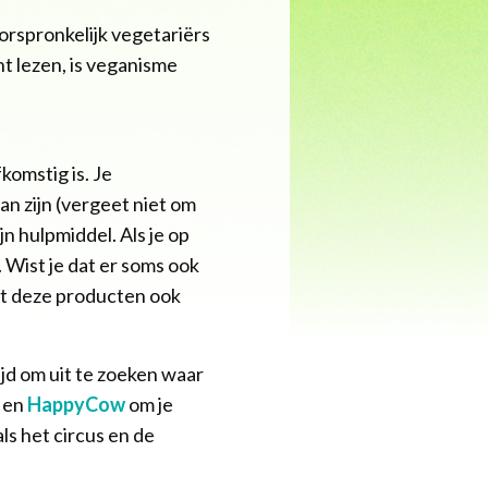
rspronkelijk vegetariërs
nt lezen, is veganisme
komstig is. Je
n zijn (vergeet niet om
ijn hulpmiddel. Als je op
 Wist je dat er soms ook
at deze producten ook
ijd om uit te zoeken waar
en
HappyCow
om je
als het circus en de