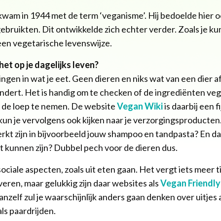
m in 1944 met de term ‘veganisme’. Hij bedoelde hier oo
ebruikten. Dit ontwikkelde zich echter verder. Zoals je ku
 een vegetarische levenswijze.
et op je dagelijks leven?
gen in wat je eet. Geen dieren en niks wat van een dier af
ndert. Het is handig om te checken of de ingrediënten vega
 de loep te nemen. De website
Vegan Wiki
is daarbij een f
 kun je vervolgens ook kijken naar je verzorgingsproducten.
erkt zijn in bijvoorbeeld jouw shampoo en tandpasta? En d
t kunnen zijn? Dubbel pech voor de dieren dus.
sociale aspecten, zoals uit eten gaan. Het vergt iets meer t
rveren, maar gelukkig zijn daar websites als
Vegan Friendly
anzelf zul je waarschijnlijk anders gaan denken over uitjes 
ls paardrijden.