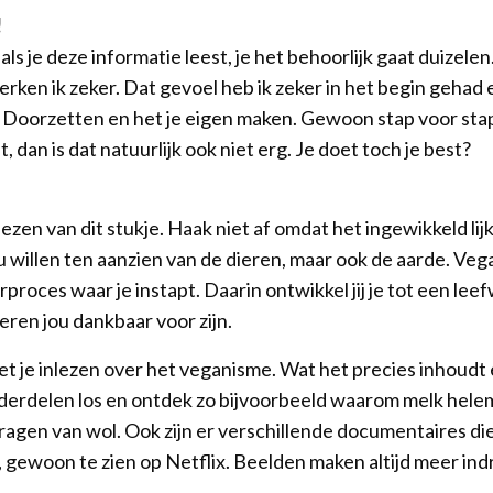
!
als je deze informatie leest, je het behoorlijk gaat duizelen.
rken ik zeker. Dat gevoel heb ik zeker in het begin gehad 
Doorzetten en het je eigen maken. Gewoon stap voor stap.
, dan is dat natuurlijk ook niet erg. Je doet toch je best?
 lezen van dit stukje. Haak niet af omdat het ingewikkeld l
zou willen ten aanzien van de dieren, maar ook de aarde. Veg
rproces waar je instapt. Daarin ontwikkel jij je tot een leefw
eren jou dankbaar voor zijn.
met je inlezen over het veganisme. Wat het precies inhoud
onderdelen los en ontdek zo bijvoorbeeld waarom melk helem
dragen van wol. Ook zijn er verschillende documentaires die 
 gewoon te zien op Netflix. Beelden maken altijd meer indr