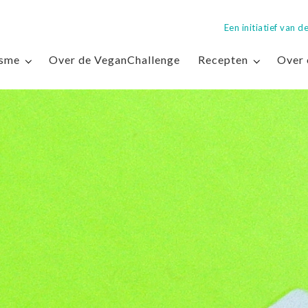
Een initiatief van
isme
Over de VeganChallenge
Recepten
Over 