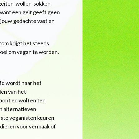
 geiten-wollen-sokken-
, want een geit geeft geen
in jouw gedachte vast en
arom krijgt het steeds
doel om vegan te worden.
efd wordt naar het
len van het
 bont en wol) en ten
n alternatieven
este veganisten keuren
 dieren voor vermaak of