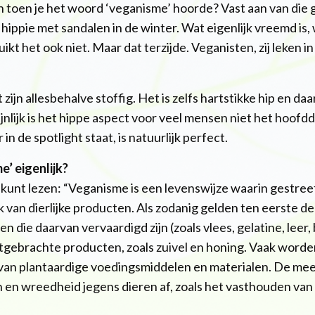
an toen je het woord ‘veganisme’ hoorde? Vast aan van die
 hippie met sandalen in de winter. Wat eigenlijk vreemd is
ikt het ook niet. Maar dat terzijde. Veganisten, zij leken 
ijn allesbehalve stoffig. Het is zelfs hartstikke hip en da
nlijk is het hippe aspect voor veel mensen niet het hoofd
n de spotlight staat, is natuurlijk perfect.
’ eigenlijk?
a kunt lezen: “Veganisme is een levenswijze waarin gestre
 van dierlijke producten. Als zodanig gelden ten eerste de
 die daarvan vervaardigd zijn (zoals vlees, gelatine, leer,
gebrachte producten, zoals zuivel en honing. Vaak worde
 van plantaardige voedingsmiddelen en materialen. De me
en en wreedheid jegens dieren af, zoals het vasthouden van
”