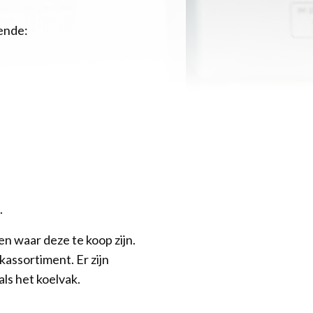
mende:
.
en waar deze te koop zijn.
assortiment. Er zijn
ls het koelvak.