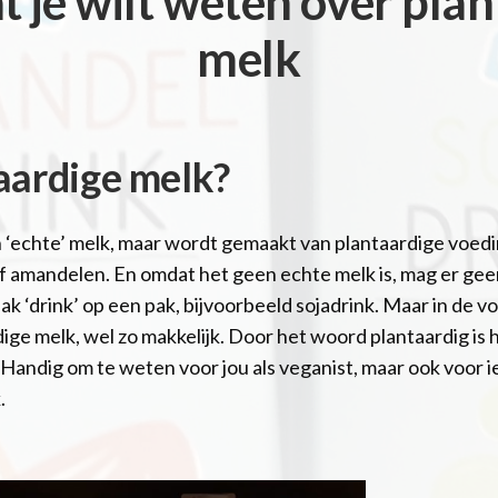
t je wilt weten over pla
melk
aardige melk?
n ‘echte’ melk, maar wordt gemaakt van plantaardige voed
of amandelen. En omdat het geen echte melk is, mag er ge
aak ‘drink’ op een pak, bijvoorbeeld sojadrink. Maar in d
ge melk, wel zo makkelijk. Door het woord plantaardig is h
en. Handig om te weten voor jou als veganist, maar ook voor
.