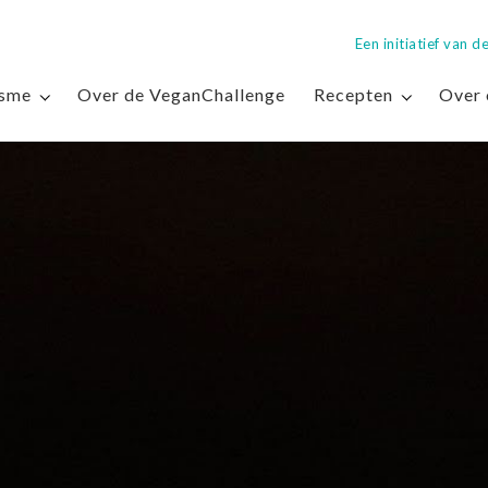
Een initiatief van
isme
Over de VeganChallenge
Recepten
Over 