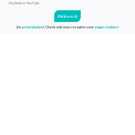
Facebook en YouTube
Hopelijk heb je wat aan mijn
artikelen die ik voor de
Akkoord
VeganChallenge schrijf. Ik wens je
Zie
privacybeleid
. Check ook onze recepten voor
vegan cookies
!
veel plezier! Liefs, Quirine
Delen