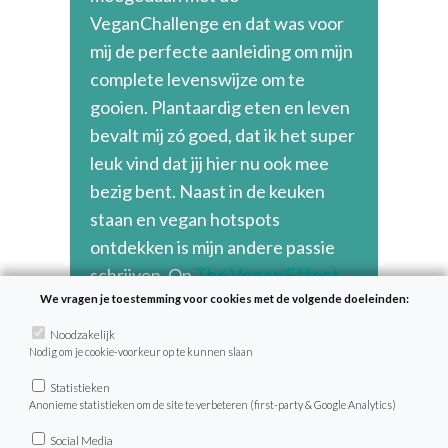
VeganChallenge en dat was voor
mij de perfecte aanleiding om mijn
complete levenswijze om te
gooien. Plantaardig eten en leven
bevalt mij zó goed, dat ik het super
leuk vind dat jij hier nu ook mee
bezig bent. Naast in de keuken
staan en vegan hotspots
ontdekken is mijn andere passie
schrijven. Op
The Vegan Effect
deel ik wekelijks alles over mijn
We vragen je toestemming voor cookies met de volgende doeleinden:
vegan lifestyle en wat daarbij komt
Noodzakelijk
Nodig om je cookie-voorkeur op te kunnen slaan
kijken. Ook via mijn Instagram
@quirinesmit
vind ik het leuk om
Statistieken
Anonieme statistieken om de site te verbeteren (first-party & Google Analytics)
zoveel mogelijk volgers op een
positieve manier te inspireren.
Social Media