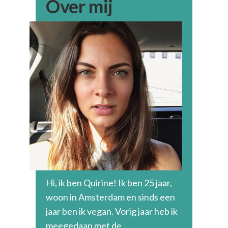
Over mij
Hi, ik ben Quirine! Ik ben 25 jaar,
woon in Amsterdam en sinds een
jaar ben ik vegan. Vorig jaar heb ik
meegedaan met de