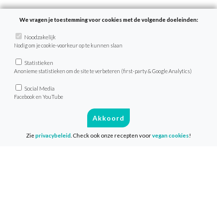
We vragen je toestemming voor cookies met de volgende doeleinden:
Recepten
Noodzakelijk
Nodig om je cookie-voorkeur op te kunnen slaan
Zoek recept
Menu van de dag
Statistieken
Anonieme statistieken om de site te verbeteren (first-party & Google Analytics)
Weekmenu’s
Social Media
Facebook en YouTube
VeganChallenge
Akkoord
Over de VeganChallenge
Zie
privacybeleid
. Check ook onze recepten voor
vegan cookies
!
Veelgestelde vragen
Contact
Info