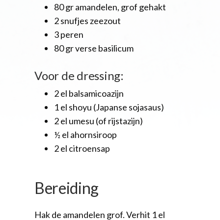
80 gr amandelen, grof gehakt
2 snufjes zeezout
3 peren
80 gr verse basilicum
Voor de dressing:
2 el balsamicoazijn
1 el shoyu (Japanse sojasaus)
2 el umesu (of rijstazijn)
½ el ahornsiroop
2 el citroensap
Bereiding
Hak de amandelen grof. Verhit 1 el