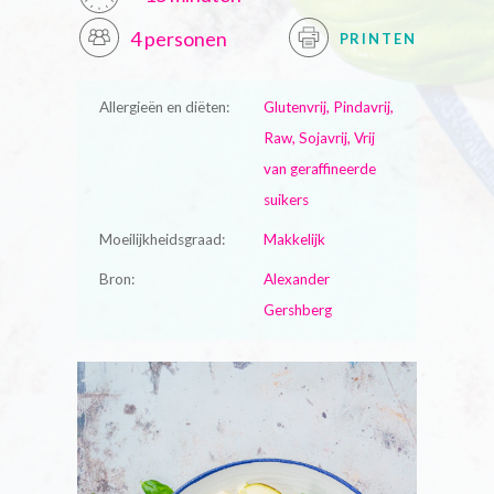
4 personen
PRINTEN
Allergieën en diëten:
Glutenvrij, Pindavrij,
Raw, Sojavrij, Vrij
van geraffineerde
suikers
Moeilijkheidsgraad:
Makkelijk
Bron:
Alexander
Gershberg