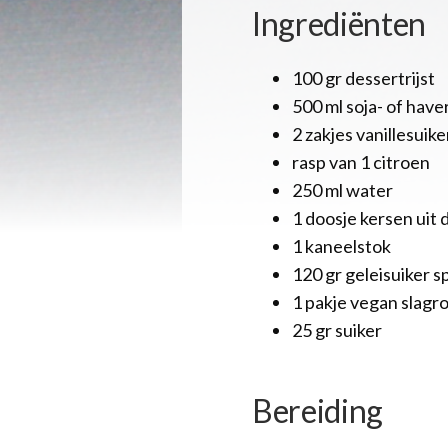
Ingrediënten
100 gr dessertrijst
500 ml soja- of hav
2 zakjes vanillesuike
rasp van 1 citroen
250 ml water
1 doosje kersen uit 
1 kaneelstok
120 gr geleisuiker s
1 pakje vegan slagr
25 gr suiker
Bereiding