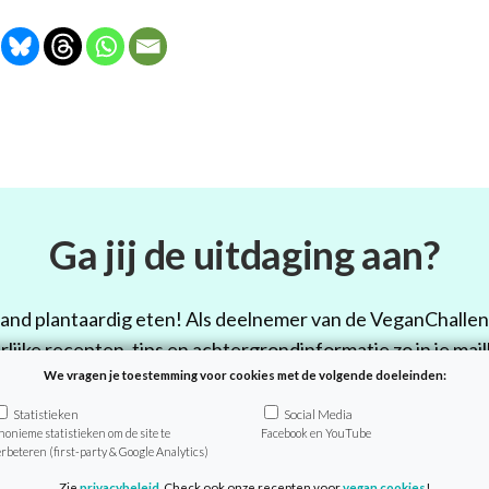
Ga jij de uitdaging aan?
nd plantaardig eten! Als deelnemer van de VeganChalleng
rlijke recepten, tips en achtergrondinformatie zo in je mail
We vragen je toestemming voor cookies met de volgende doeleinden:
elname is geheel gratis en je start wanneer het jou uitko
Statistieken
Social Media
nonieme statistieken om de site te
Facebook en YouTube
erbeteren (first-party & Google Analytics)
Doe mee
Zie
privacybeleid
. Check ook onze recepten voor
vegan cookies
!