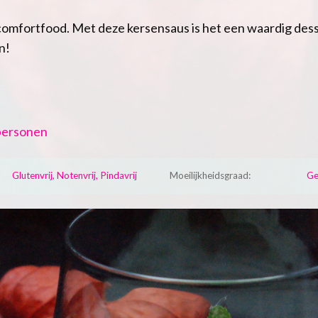
comfortfood. Met deze kersensaus is het een waardig desser
n!
personen
Glutenvrij, Notenvrij, Pindavrij
Moeilijkheidsgraad:
Ge