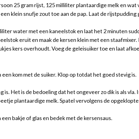
soon 25 gram rijst, 125 milliliter plantaardige melk en wat 
g een klein snufje zout toe aan de pap. Laat de rijstpudding
liliter water met een kaneelstok en laat het 2 minuten sud
eelstok eruit en maak de kersen klein met een staafmixer.
tukjes kers overhoudt. Voeg de geleisuiker toe en laat afko
een kom met de suiker. Klop op totdat het goed stevig is.
g is. Het is de bedoeling dat het ongeveer zo dik is als vla. I
eetje plantaardige melk. Spatel vervolgens de opgeklopte
n een bakje of glas en bedek met de kersensaus.