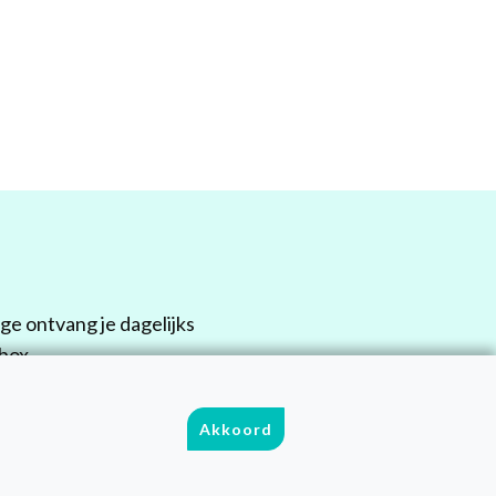
e ontvang je dagelijks
box.
mt!
Akkoord