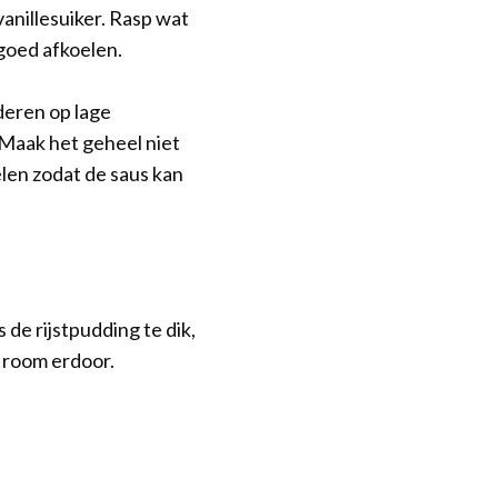
vanillesuiker. Rasp wat
 goed afkoelen.
deren op lage
 Maak het geheel niet
elen zodat de saus kan
s de rijstpudding te dik,
 room erdoor.