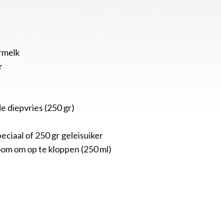
ermelk
r
de diepvries (250 gr)
peciaal of 250 gr geleisuiker
oom om op te kloppen (250 ml)