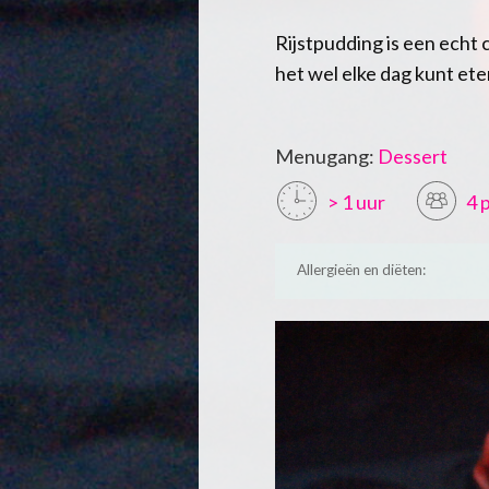
Rijstpudding is een echt 
het wel elke dag kunt ete
Menugang:
Dessert
> 1 uur
4 
Allergieën en diëten: