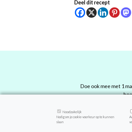
Deel dit recept
Doe ook mee met 1 maa
hee
De
Noodzakelijk
Nodig om je cookie-voorkeur op te kunnen
A
slaan
v