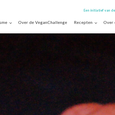
Een initiatief van
isme
Over de VeganChallenge
Recepten
Over 