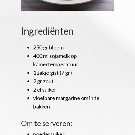
Ingrediënten
250 gr bloem
400 ml sojamelk op
kamertemperatuur
1 zakje gist (7 gr)
2 gr zout
2 el suiker
vloeibare margarine om in te
bakken
Om te serveren:
poedersuiker