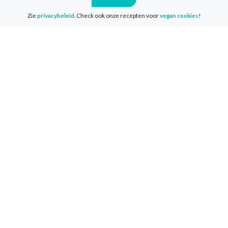
Info
Zie
privacybeleid
. Check ook onze recepten voor
vegan cookies
!
Media & Pers
Privacy & Disclaimer
Cookies
Volg ons
Facebook
Instagram
LinkedIn