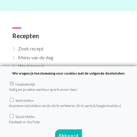
Recepten
Zoek recept
Menu van de dag
Weekmenu’s
We vragen je toestemming voor cookies met de volgende doeleinden:
Noodzakelijk
VeganChallenge
Nodig om je cookie-voorkeur op te kunnen slaan
Statistieken
Over de VeganChallenge
Anonieme statistieken om de site te verbeteren (first-party & Google Analytics)
Veelgestelde vragen
Social Media
Contact
Facebook en YouTube
Akkoord