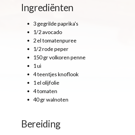
Ingrediënten
3 gegrilde paprika's
1/2 avocado
2 el tomatenpuree
1/2 rode peper
150 gr volkoren penne
1 ui
4 teentjes knoflook
1 el olijfolie
4 tomaten
40 gr walnoten
Bereiding