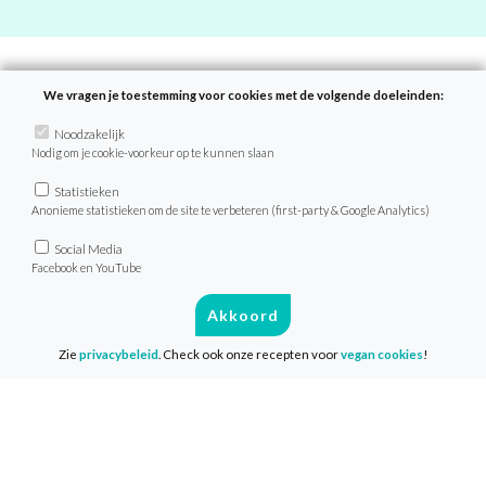
We vragen je toestemming voor cookies met de volgende doeleinden:
Recepten
Noodzakelijk
Nodig om je cookie-voorkeur op te kunnen slaan
Zoek recept
Statistieken
Menu van de dag
Anonieme statistieken om de site te verbeteren (first-party & Google Analytics)
Weekmenu’s
Social Media
Facebook en YouTube
VeganChallenge
Akkoord
Zie
privacybeleid
. Check ook onze recepten voor
vegan cookies
!
Over de VeganChallenge
Veelgestelde vragen
Contact