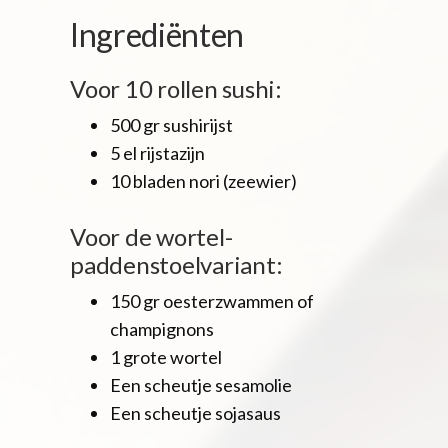
Ingrediënten
Voor 10 rollen sushi:
500 gr sushirijst
5 el rijstazijn
10 bladen nori (zeewier)
Voor de wortel-
paddenstoelvariant:
150 gr oesterzwammen of
champignons
1 grote wortel
Een scheutje sesamolie
Een scheutje sojasaus