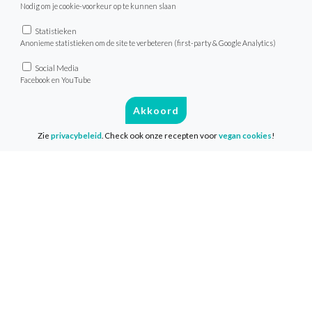
Nodig om je cookie-voorkeur op te kunnen slaan
Recepten
Statistieken
Anonieme statistieken om de site te verbeteren (first-party & Google Analytics)
Zoek recept
Social Media
Menu van de dag
Facebook en YouTube
Weekmenu’s
Akkoord
Zie
privacybeleid
. Check ook onze recepten voor
vegan cookies
!
VeganChallenge
Over de VeganChallenge
Veelgestelde vragen
Contact
Info
Media & Pers