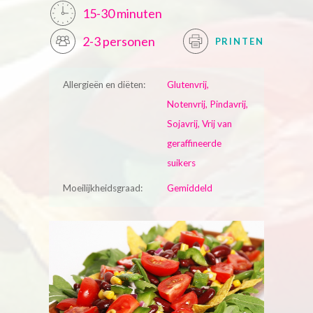
15-30 minuten
2-3 personen
PRINTEN
Allergieën en diëten:
Glutenvrij,
Notenvrij, Pindavrij,
Sojavrij, Vrij van
geraffineerde
suikers
Moeilijkheidsgraad:
Gemiddeld