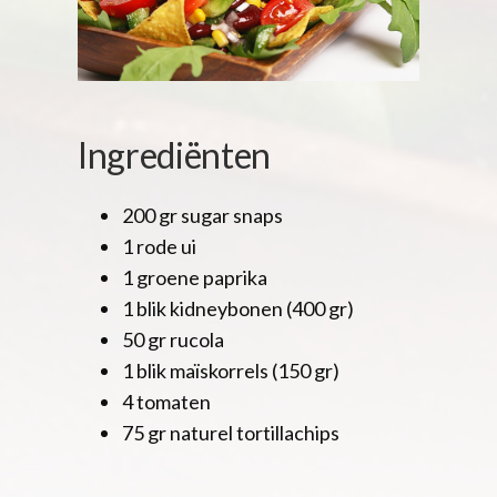
Ingrediënten
200 gr sugar snaps
1 rode ui
1 groene paprika
1 blik kidneybonen (400 gr)
50 gr rucola
1 blik maïskorrels (150 gr)
4 tomaten
75 gr naturel tortillachips