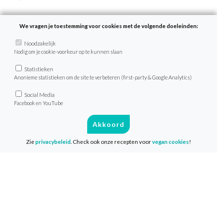
We vragen je toestemming voor cookies met de volgende doeleinden:
VeganChallenge
Noodzakelijk
Nodig om je cookie-voorkeur op te kunnen slaan
Over de VeganChallenge
Veelgestelde vragen
Statistieken
Anonieme statistieken om de site te verbeteren (first-party & Google Analytics)
Contact
Social Media
Facebook en YouTube
Info
Akkoord
Media & Pers
Zie
privacybeleid
. Check ook onze recepten voor
vegan cookies
!
Privacy & Disclaimer
Cookies
Volg ons