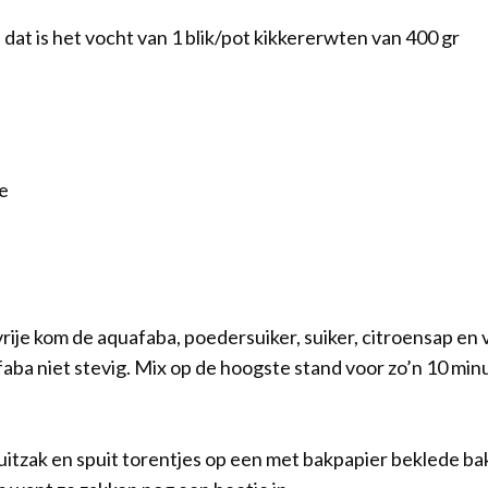
 dat is het vocht van 1 blik/pot kikkererwten van 400 gr
e
ije kom de aquafaba, poedersuiker, suiker, citroensap en van
aba niet stevig. Mix op de hoogste stand voor zo’n 10 minu
uitzak en spuit torentjes op een met bakpapier beklede ba