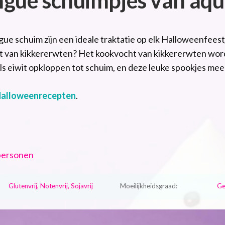
 schuim zijn een ideale traktatie op elk Halloweenfeestje. 
t van kikkererwten? Het kookvocht van kikkererwten wor
als eiwit opkloppen tot schuim, en deze leuke spookjes me
Halloweenrecepten
.
personen
Glutenvrij, Notenvrij, Sojavrij
Moeilijkheidsgraad:
Ge