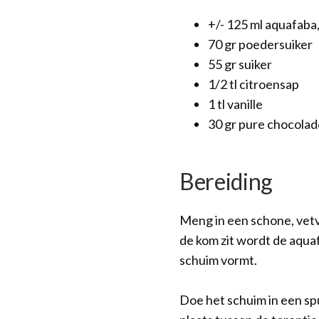
+/- 125 ml aquafaba,
70 gr poedersuiker
55 gr suiker
1/2 tl citroensap
1 tl vanille
30 gr pure chocolad
Bereiding
Meng in een schone, vetvr
de kom zit wordt de aquaf
schuim vormt.
Doe het schuim in een sp