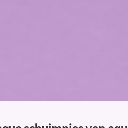
gue schuimpjes van aq