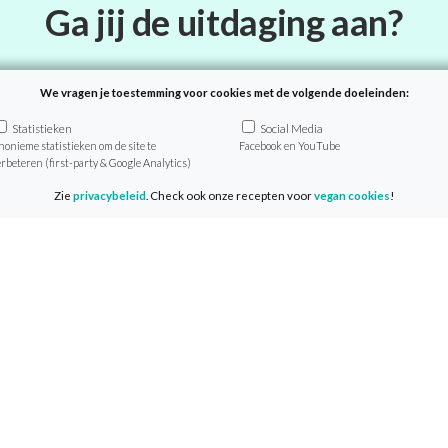
Ga jij de uitdaging aan?
nd plantaardig eten! Als deelnemer van de VeganChalleng
We vragen je toestemming voor cookies met de volgende doeleinden:
rlijke recepten, tips en achtergrondinformatie zo in je mail
Statistieken
Social Media
nonieme statistieken om de site te
Facebook en YouTube
elname is geheel gratis en je start wanneer het jou uitko
erbeteren (first-party & Google Analytics)
Zie
privacybeleid
. Check ook onze recepten voor
vegan cookies
!
Doe mee
anChallenge
Info
ver de VeganChallenge
Media & Pers