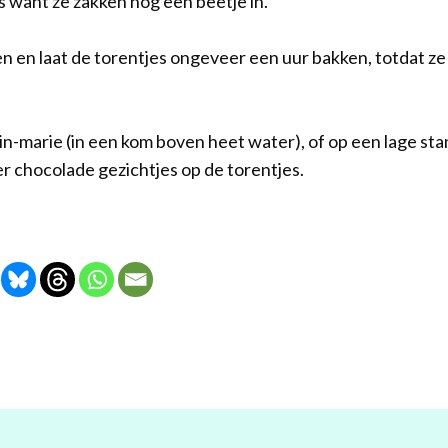
s want ze zakken nog een beetje in.
n en laat de torentjes ongeveer een uur bakken, totdat ze
in-marie (in een kom boven heet water), of op een lage st
r chocolade gezichtjes op de torentjes.