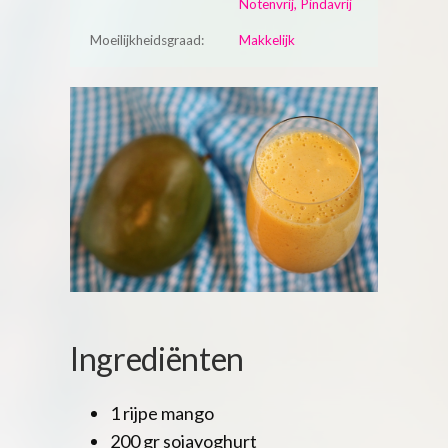
Notenvrij, Pindavrij
Moeilijkheidsgraad:
Makkelijk
Ingrediënten
1 rijpe mango
200 gr sojayoghurt