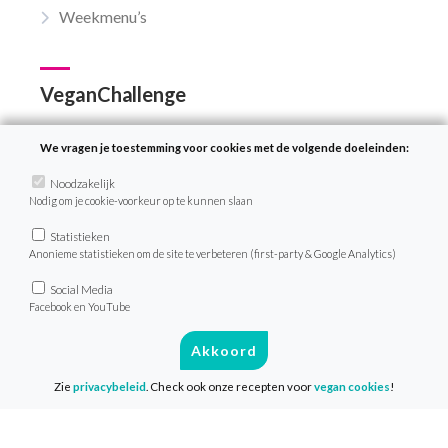
Weekmenu’s
VeganChallenge
Over de VeganChallenge
We vragen je toestemming voor cookies met de volgende doeleinden:
Veelgestelde vragen
Noodzakelijk
Contact
Nodig om je cookie-voorkeur op te kunnen slaan
Statistieken
Anonieme statistieken om de site te verbeteren (first-party & Google Analytics)
Info
Social Media
Facebook en YouTube
Media & Pers
Privacy & Disclaimer
Akkoord
Cookies
Zie
privacybeleid
. Check ook onze recepten voor
vegan cookies
!