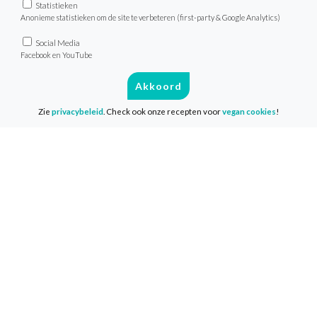
Statistieken
Anonieme statistieken om de site te verbeteren (first-party & Google Analytics)
Over de VeganChallenge
Social Media
Veelgestelde vragen
Facebook en YouTube
Contact
Akkoord
Zie
privacybeleid
. Check ook onze recepten voor
vegan cookies
!
Info
Media & Pers
Privacy & Disclaimer
Cookies
Volg ons
Facebook
Instagram