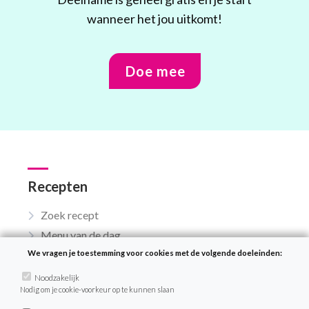
wanneer het jou uitkomt!
Doe mee
Recepten
Zoek recept
Menu van de dag
Weekmenu’s
We vragen je toestemming voor cookies met de volgende doeleinden:
Noodzakelijk
Nodig om je cookie-voorkeur op te kunnen slaan
VeganChallenge