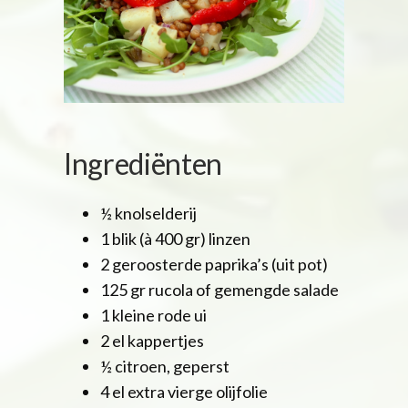
Ingrediënten
½ knolselderij
1 blik (à 400 gr) linzen
2 geroosterde paprika’s (uit pot)
125 gr rucola of gemengde salade
1 kleine rode ui
2 el kappertjes
½ citroen, geperst
4 el extra vierge olijfolie