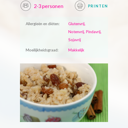
2-3 personen
PRINTEN
Allergieën en diëten:
Glutenvrij,
Notenvrij, Pindavrij,
Sojavrij
Moeilijkheidsgraad:
Makkelijk