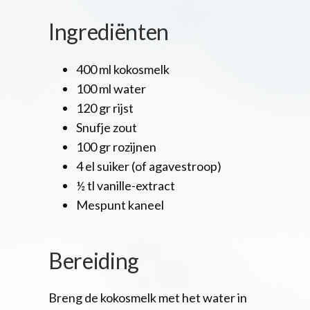
Ingrediënten
400 ml kokosmelk
100 ml water
120 gr rijst
Snufje zout
100 gr rozijnen
4 el suiker (of agavestroop)
½ tl vanille-extract
Mespunt kaneel
Bereiding
Breng de kokosmelk met het water in