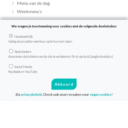
Menu van de dag
Weekmenu’s
We vragen je toestemming voor cookies met de volgende doeleinden:
VeganChallenge
Noodzakelijk
Nodig om je cookie-voorkeur op te kunnen slaan
Over de VeganChallenge
Statistieken
Veelgestelde vragen
Anonieme statistieken om de site te verbeteren (first-party & Google Analytics)
Contact
Social Media
Facebook en YouTube
Info
Akkoord
Zie
privacybeleid
. Check ook onze recepten voor
vegan cookies
!
Media & Pers
Privacy & Disclaimer
Cookies