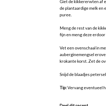
Giet de kikkererwten af e
de plantaardige melk en e
puree.
Meng de rest van de kikk
fijn en meng deze erdoor (
Vet een ovenschaal in me
auberginemengsel erover e
krokante korst. Zet de o
Snijd de blaadjes peterse
Tip:
Vervang eventueel h
Deel dit recept