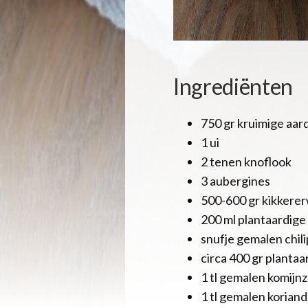
Ingrediënten
750 gr kruimige aar
1 ui
2 tenen knoflook
3 aubergines
500-600 gr kikkererw
200 ml plantaardige
snufje gemalen chil
circa 400 gr plantaa
1 tl gemalen komijnz
1 tl gemalen korian