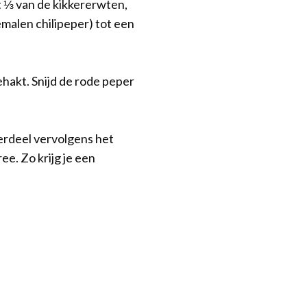
t ⅓ van de kikkererwten,
emalen chilipeper) tot een
hakt. Snijd de rode peper
erdeel vervolgens het
e. Zo krijg je een