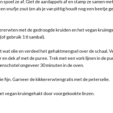
n spoel ze af. Giet de aardappels af en stamp ze samen me
en snufje zout (en als je van pittig houdt nog een beetje g
ererwten met de gedroogde kruiden en het vegan kruimge
of gebruik 1 tl sambal).
t wat olie en verdeel het gehaktmengsel over de schaal. V
n dek af met de puree. Trek met een vork lijnen in de pure
venschotel ongeveer 30 minuten in de oven.
lie fijn. Garneer de kikkererwtengratis met de peterselie.
et vegan kruimgehakt door voorgekookte linzen.