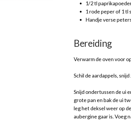
1/2 tl paprikapoede
1 rode peper of 1 tl
Handje verse peters
Bereiding
Verwarm de oven voor op
Schil de aardappels, snijd
Snijd ondertussen de ui en
grote pan en bak de ui t
leg het deksel weer op d
aubergine gaar is. Voeg n