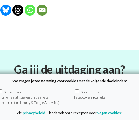
Ga jij de uitdaging aan?
We vragen je toestemming voor cookies met de volgende doeleinden:
nd plantaardig eten! Als deelnemer van de VeganChalleng
Statistieken
Social Media
rlijke recepten, tips en achtergrondinformatie zo in je mail
nonieme statistieken om de site te
Facebook en YouTube
erbeteren (first-party & Google Analytics)
elname is geheel gratis en je start wanneer het jou uitko
Zie
privacybeleid
. Check ook onze recepten voor
vegan cookies
!
Doe mee