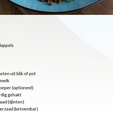
dappels
ten uit blik of pot
 melk
ipeper (optioneel)
rdig gehakt
aad (djinten)
derzaad (ketoembar)