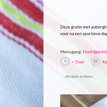
Deze gratin met aubergin
voor na een sportieve da
Menugang:
Hoofdgerec
> 1 uur
4 
Allergieën en diëten: