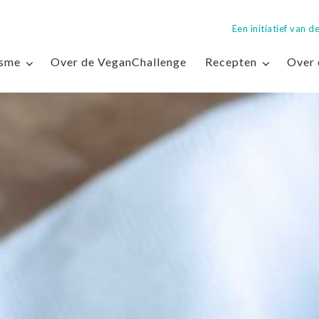
Een initiatief van
isme
Over de VeganChallenge
Recepten
Over 