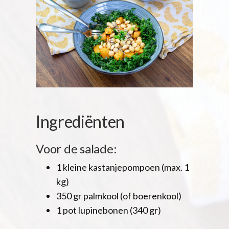
Ingrediënten
Voor de salade:
1 kleine kastanjepompoen (max. 1
kg)
350 gr palmkool (of boerenkool)
1 pot lupinebonen (340 gr)