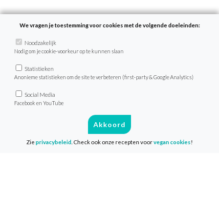
We vragen je toestemming voor cookies met de volgende doeleinden:
Recepten
Noodzakelijk
Nodig om je cookie-voorkeur op te kunnen slaan
Zoek recept
Menu van de dag
Statistieken
Anonieme statistieken om de site te verbeteren (first-party & Google Analytics)
Weekmenu’s
Social Media
Facebook en YouTube
VeganChallenge
Akkoord
Over de VeganChallenge
Zie
privacybeleid
. Check ook onze recepten voor
vegan cookies
!
Veelgestelde vragen
Contact
Info