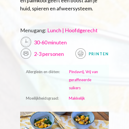
en palmkool geeft een boost aan je
huid, spieren en afweersysteem.
Menugang:
Lunch | Hoofdgerecht
30-60 minuten
2-3 personen
PRINTEN
Allergieën en diëten:
Pindavrij, Vrij van
geraffineerde
suikers
Moeilijkheidsgraad:
Makkelijk