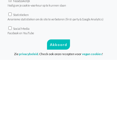
Noodzakelijk
Nodig om je cookie-voorkeur op te kunnen slaan
Statistieken
Anonieme statistieken om de site te verbeteren (first-party & Google Analytics)
Social Media
Facebook en YouTube
Recepten
Akkoord
Zoek recept
Zie
privacybeleid
. Check ook onze recepten voor
vegan cookies
!
Menu van de dag
Weekmenu’s
VeganChallenge
Over de VeganChallenge
Veelgestelde vragen
Contact