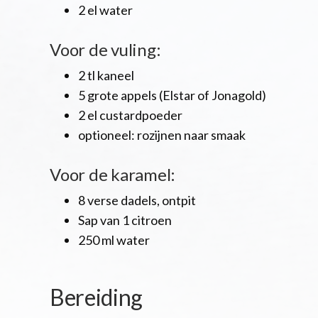
2 el water
Voor de vuling:
2 tl kaneel
5 grote appels (Elstar of Jonagold)
2 el custardpoeder
optioneel: rozijnen naar smaak
Voor de karamel:
8 verse dadels, ontpit
Sap van 1 citroen
250 ml water
Bereiding