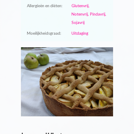
Allergieën en diëten:
Glutenvrij,
Notenvrij, Pindavrij,
Sojavrij
Moeilijkheidsgraad:
Uitdaging