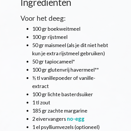
Ingrediënten
Voor het deeg:
100 gr boekweitmeel
100 gr rijstmeel
50 gr maismeel (als je dit niet hebt
kun je extra rijstmeel gebruiken)
50 gr tapiocameel*
100 gr glutenvrij havermeel**
½ tl vanillepoeder of vanille-
extract
100 gr lichte basterdsuiker
1 tl zout
185 gr zachte margarine
2 eivervangers
no-egg
1 el psylliumvezels (optioneel)