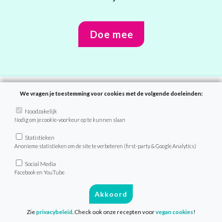
Doe mee
We vragen je toestemming voor cookies met de volgende doeleinden:
Noodzakelijk
Recepten
Nodig om je cookie-voorkeur op te kunnen slaan
Zoek recept
Statistieken
Anonieme statistieken om de site te verbeteren (first-party & Google Analytics)
Menu van de dag
Social Media
Weekmenu’s
Facebook en YouTube
Akkoord
VeganChallenge
Zie
privacybeleid
. Check ook onze recepten voor
vegan cookies
!