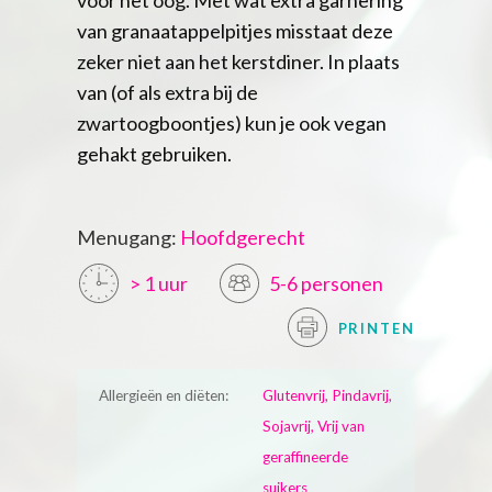
voor het oog. Met wat extra garnering
van granaatappelpitjes misstaat deze
zeker niet aan het kerstdiner. In plaats
van (of als extra bij de
zwartoogboontjes) kun je ook vegan
gehakt gebruiken.
Menugang:
Hoofdgerecht
> 1 uur
5-6 personen
PRINTEN
Allergieën en diëten:
Glutenvrij, Pindavrij,
Sojavrij, Vrij van
geraffineerde
suikers