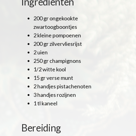
Ingrediënten
200 gr ongekookte
zwartoogboontjes
2 kleine pompoenen
200 gr zilvervliesrijst
2 uien
250 gr champignons
1/2 witte kool
15 gr verse munt
2 handjes pistachenoten
3 handjes rozijnen
1 tl kaneel
Bereiding