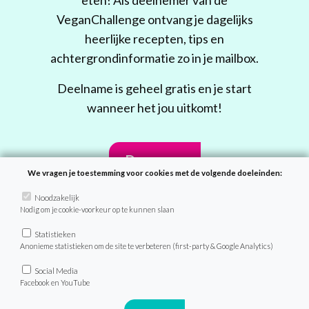
eten! Als deelnemer van de
VeganChallenge ontvang je dagelijks
heerlijke recepten, tips en
achtergrondinformatie zo in je mailbox.
Deelname is geheel gratis en je start
wanneer het jou uitkomt!
Doe mee
We vragen je toestemming voor cookies met de volgende doeleinden:
Noodzakelijk
Nodig om je cookie-voorkeur op te kunnen slaan
Statistieken
Anonieme statistieken om de site te verbeteren (first-party & Google Analytics)
Social Media
Recepten
Facebook en YouTube
Zoek recept