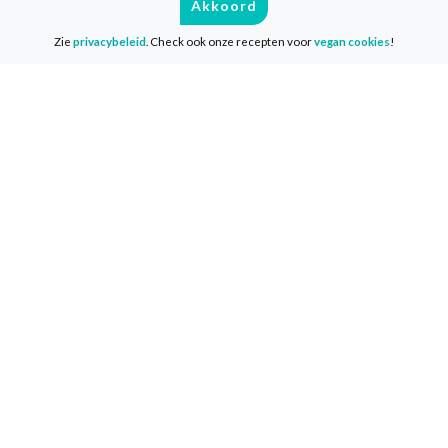
Akkoord
Menu van de dag
Zie
privacybeleid
. Check ook onze recepten voor
vegan cookies
!
Weekmenu’s
VeganChallenge
Over de VeganChallenge
Veelgestelde vragen
Contact
Info
Media & Pers
Privacy & Disclaimer
Cookies