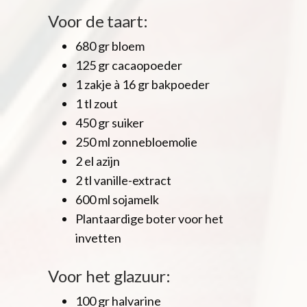
Voor de taart:
680 gr bloem
125 gr cacaopoeder
1 zakje à 16 gr bakpoeder
1 tl zout
450 gr suiker
250 ml zonnebloemolie
2 el azijn
2 tl vanille-extract
600 ml sojamelk
Plantaardige boter voor het
invetten
Voor het glazuur:
100 gr halvarine