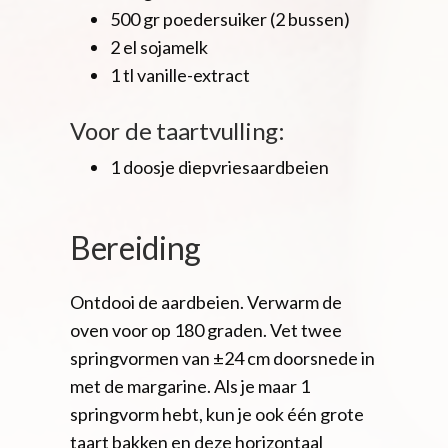
500 gr poedersuiker (2 bussen)
2 el sojamelk
1 tl vanille-extract
Voor de taartvulling:
1 doosje diepvriesaardbeien
Bereiding
Ontdooi de aardbeien. Verwarm de
oven voor op 180 graden. Vet twee
springvormen van ±24 cm doorsnede in
met de margarine. Als je maar 1
springvorm hebt, kun je ook één grote
taart bakken en deze horizontaal