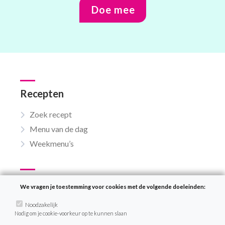
Doe mee
Recepten
Zoek recept
Menu van de dag
Weekmenu’s
VeganChallenge
We vragen je toestemming voor cookies met de volgende doeleinden:
Over de VeganChallenge
Noodzakelijk
Nodig om je cookie-voorkeur op te kunnen slaan
Veelgestelde vragen