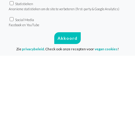
Contact
Statistieken
Anonieme statistieken om de site te verbeteren (first-party & Google Analytics)
Social Media
Facebook en YouTube
Info
Akkoord
Media & Pers
Privacy & Disclaimer
Zie
privacybeleid
. Check ook onze recepten voor
vegan cookies
!
Cookies
Volg ons
Facebook
Instagram
LinkedIn