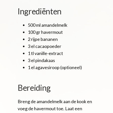
Ingrediënten
500 ml amandelmelk
100 gr havermout
2 rijpe bananen
3 el cacaopoeder
1 tl vanille-extract
3 el pindakaas
1 el agavesiroop (optioneel)
Bereiding
Breng de amandelmelk aan de kook en
voeg de havermout toe. Laat een