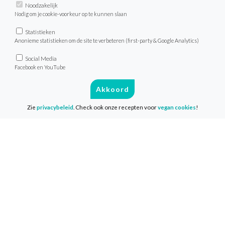
Noodzakelijk
Over de VeganChallenge
Nodig om je cookie-voorkeur op te kunnen slaan
Veelgestelde vragen
Statistieken
Contact
Anonieme statistieken om de site te verbeteren (first-party & Google Analytics)
Social Media
Facebook en YouTube
Info
Akkoord
Media & Pers
Zie
privacybeleid
. Check ook onze recepten voor
vegan cookies
!
Privacy & Disclaimer
Cookies
Volg ons
Facebook
Instagram
LinkedIn