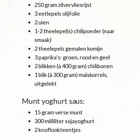
250 gram zilvervliesrijst
3 eetlepels olijfolie
2 uien
1-2 theelepel(s) chilipoeder (naar
smaak)
2 theelepels gemalen komijn
3 paprika’s: groen, rood en geel
2 blikken (à 400 gram) chilibonen
1 blik (à 300 gram) maïskorrels,
uitgelekt
Munt yoghurt saus:
15 gram verse munt
300 milliliter sojayoghurt
2 knoflookteentjes