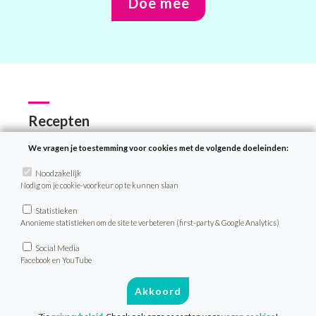
Doe mee
Recepten
Zoek recept
We vragen je toestemming voor cookies met de volgende doeleinden:
Menu van de dag
Noodzakelijk
Nodig om je cookie-voorkeur op te kunnen slaan
Weekmenu’s
Statistieken
Anonieme statistieken om de site te verbeteren (first-party & Google Analytics)
VeganChallenge
Social Media
Facebook en YouTube
Over de VeganChallenge
Akkoord
Veelgestelde vragen
Contact