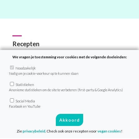
Recepten
Zoek recept
We vragen je toestemming voor cookies met de volgende doeleinden:
Menu van de dag
Noodzakelijk
Nodig om je cookie-voorkeur op te kunnen slaan
Weekmenu’s
Statistieken
Anonieme statistieken om de site te verbeteren (first-party & Google Analytics)
VeganChallenge
Social Media
Facebook en YouTube
Over de VeganChallenge
Akkoord
Veelgestelde vragen
Contact
Zie
privacybeleid
. Check ook onze recepten voor
vegan cookies
!