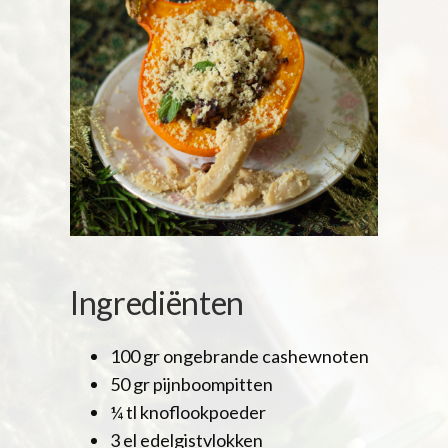
Ingrediënten
100 gr ongebrande cashewnoten
50 gr pijnboompitten
¼ tl knoflookpoeder
3 el edelgistvlokken