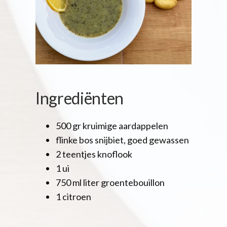
Ingrediënten
500 gr kruimige aardappelen
flinke bos snijbiet, goed gewassen
2 teentjes knoflook
1 ui
750 ml liter groentebouillon
1 citroen