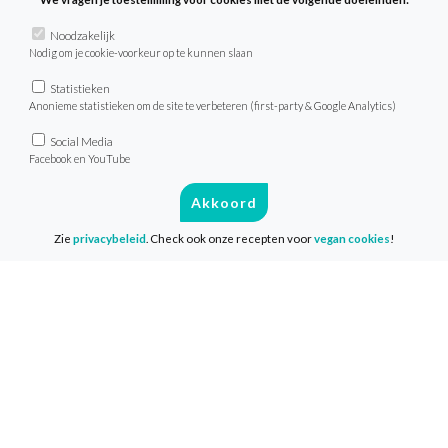
Weekmenu’s
Noodzakelijk
Nodig om je cookie-voorkeur op te kunnen slaan
Statistieken
VeganChallenge
Anonieme statistieken om de site te verbeteren (first-party & Google Analytics)
Over de VeganChallenge
Social Media
Facebook en YouTube
Veelgestelde vragen
Contact
Akkoord
Zie
privacybeleid
. Check ook onze recepten voor
vegan cookies
!
Info
Media & Pers
Privacy & Disclaimer
Cookies